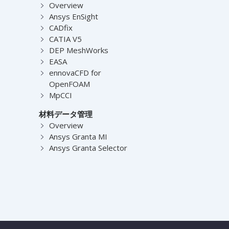
Overview
Ansys EnSight
CADfix
CATIA V5
DEP MeshWorks
EASA
ennovaCFD for
OpenFOAM
MpCCI
材料データ管理
Overview
Ansys Granta MI
Ansys Granta Selector