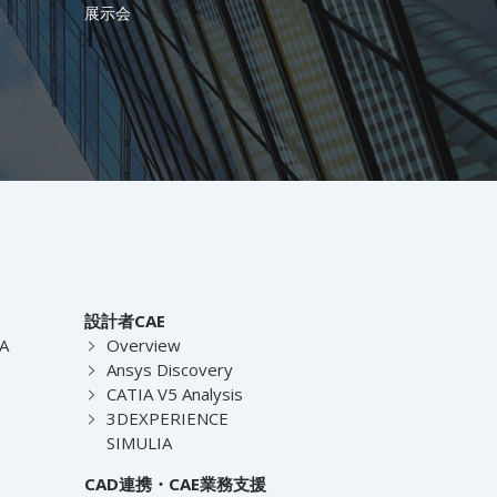
展示会
設計者CAE
EA
Overview
Ansys Discovery
CATIA V5 Analysis
3DEXPERIENCE
SIMULIA
CAD連携・CAE業務支援