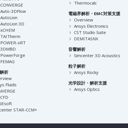
Thermocalc
-CONVERGE
Auto-3DFlow
電磁界解析・EMC対策支援
AutoLion
Overview
AutoLion 3D
Ansys Electronics
-xCHEM
CST Studio Suite
-TAITherm
DEMITASNX
-POWER-xRT
-3DMBD
音響解析
-PowerForge
Simcenter 3D Acoustics
-FEMAG
粒子解析
解析
Ansys Rocky
rview
光学設計・解析支援
ys Fluids
Ansys Optics
NVERGE
nCFD
Esoft
center STAR-CCM+