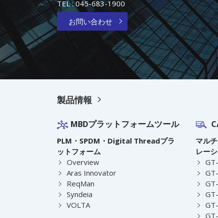
TEL :
045-683-1900
お問い合わせ
製品情報
MBDプラットフォームツール
C
PLM・SPDM・Digital Threadプラ
マルチ
ットフォーム
レーシ
Overview
GT
Aras Innovator
GT-
ReqMan
GT-
Syndeia
GT
VOLTA
GT-
GT-