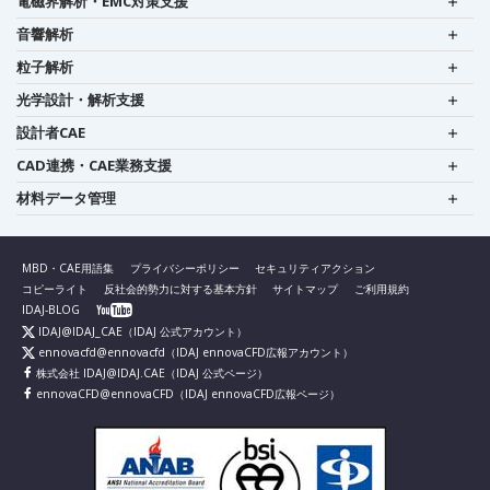
電磁界解析・EMC対策支援
音響解析
粒子解析
光学設計・解析支援
設計者CAE
CAD連携・CAE業務支援
材料データ管理
MBD・CAE用語集
プライバシーポリシー
セキュリティアクション
コピーライト
反社会的勢力に対する基本方針
サイトマップ
ご利用規約
IDAJ-BLOG
IDAJ@IDAJ_CAE
（IDAJ 公式アカウント）
ennovacfd@ennovacfd
（IDAJ ennovaCFD広報アカウント）
株式会社 IDAJ@IDAJ.CAE
（IDAJ 公式ページ）
ennovaCFD@ennovaCFD
（IDAJ ennovaCFD広報ページ）