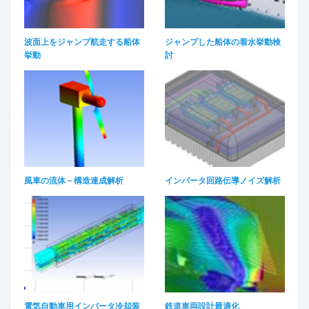
波面上をジャンプ航走する船体
ジャンプした船体の着水挙動検
挙動
討
風車の流体－構造連成解析
インバータ回路伝導ノイズ解析
電気自動車用インバータ冷却装
鉄道車両設計最適化