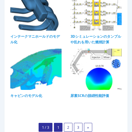
インテークマニホールドのモデ
3Dシミュレーションのタンブル
ル化
や乱れを用いた燃焼計算
キャビンのモデル化
尿素SCRの脱硝性能評価
1 / 3
1
2
3
»