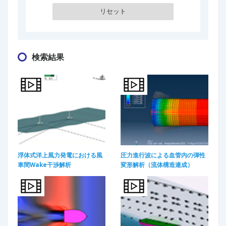
検索結果
浮体式洋上風力発電における風
圧力進行波による血管内の弾性
車間Wake干渉解析
変形解析（流体構造連成）