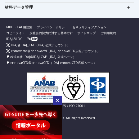
材料データ管理
MBD・CAE用語集
プライバシーポリシー
セキュリティアクション
コピーライト
反社会的勢力に対する基本方針
サイトマップ
ご利用規約
IDAJ-BLOG
IDAJ@IDAJ_CAE
（IDAJ 公式アカウント）
ennovacfd@ennovacfd
（IDAJ ennovaCFD広報アカウント）
株式会社 IDAJ@IDAJ.CAE
（IDAJ 公式ページ）
ennovaCFD@ennovaCFD
（IDAJ ennovaCFD広報ページ）
IS 826725 / ISO 27001
© IDAJ Co., LTD. All Rights Reserved.