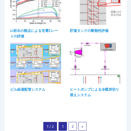
Li析出の観点による充電Cレー
貯湯タンクの断熱性評価
トの評価​
ビル給湯配管システム
ヒートポンプによる冷暖房切り
替えシステム​
1 / 2
1
2
»