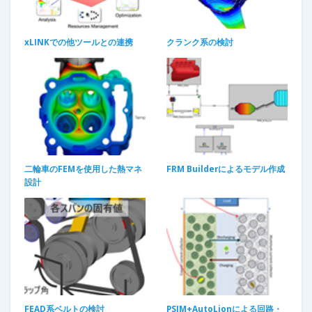
xLINKでの他ツールとの連携
クランク系の検討​
二輪車のFEMを使用した熱マネ
FRM Builderによるモデル作成
設計​
FEAD系ベルトの検討
PSIM+AutoLionによる回路・