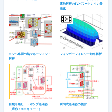
電池解析のEVパワートレイン最
適化​
コンベ車両の熱マネージメント
フィンガーフォロワー動弁解析​
解析
自然冷媒ヒートポンプ給湯器
瞬間式給湯器の検討
（通称：エコキュート）