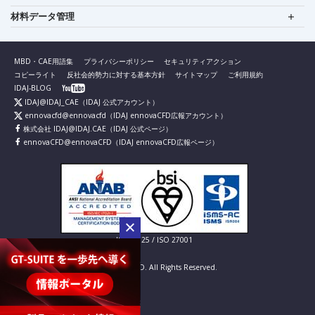
材料データ管理
MBD・CAE用語集
プライバシーポリシー
セキュリティアクション
コピーライト
反社会的勢力に対する基本方針
サイトマップ
ご利用規約
IDAJ-BLOG
IDAJ@IDAJ_CAE
（IDAJ 公式アカウント）
ennovacfd@ennovacfd
（IDAJ ennovaCFD広報アカウント）
株式会社 IDAJ@IDAJ.CAE
（IDAJ 公式ページ）
ennovaCFD@ennovaCFD
（IDAJ ennovaCFD広報ページ）
IS 826725 / ISO 27001
© IDAJ Co., LTD. All Rights Reserved.