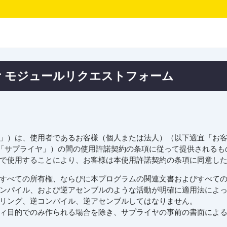
 Viewer モジュールリクエストフォーム
は、使用者であるお客様（個人または法人）（以下適宜「お客様」と呼び
ysis Division（以下「サプライヤ」）の間の使用許諾契約の条項に従っ
で使用することにより、お客様は本使用許諾契約の条項に同意し
すべての所有権、ならびに本プログラムの関連文書およびすべて
ンパイル、および逆アセンブルのような活動が明確に適用法によ
リング、逆コンパイル、逆アセンブルしてはなりません。
ィ目的でのみ作られる場合を除き、サプライヤの事前の書面によ