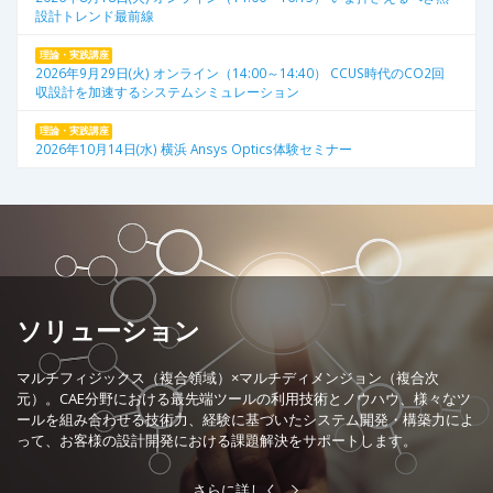
設計トレンド最前線
理論・実践講座
2026年9月29日(火) オンライン（14:00～14:40） CCUS時代のCO2回
収設計を加速するシステムシミュレーション
理論・実践講座
2026年10月14日(水) 横浜 Ansys Optics体験セミナー
ソリューション
マルチフィジックス（複合領域）×マルチディメンジョン（複合次
元）。CAE分野における最先端ツールの利用技術とノウハウ、様々なツ
ールを組み合わせる技術力、経験に基づいたシステム開発・構築力によ
って、お客様の設計開発における課題解決をサポートします。
さらに詳しく