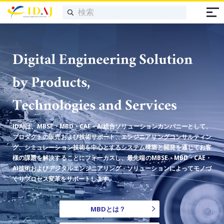
IDAJは、MBSE・MBD・CAE・AI総合ソリューションカンパニーとして、
プロダクトの販売および技術サポート、エンジニアリングコンサルティン
グ、シミュレーション技術を中心とするシステム構築と開発を通じてお客
様の課題を解決することにフォーカスし、最先端のMBSE・MBD・CAE・
AI技術およびデジタルエンジニアリング・ソリューションによってモノづ
くりプロセス変革をサポートします。
MBDとは？