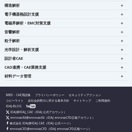
構造解析
電子機器熱設計支援
電磁界解析・EMC対策支援
音響解析
粒子解析
光学設計・解析支援
設計者CAE
CAD連携・CAE業務支援
材料データ管理
MBD・CAE用語集
プライバシーポリシー
セキュリティアクション
コピーライト
反社会的勢力に対する基本方針
サイトマップ
ご利用規約
IDAJ-BLOG
IDAJ@IDAJ_CAE
（IDAJ 公式アカウント）
ennovacfd@ennovacfd
（IDAJ ennovaCFD広報アカウント）
株式会社 IDAJ@IDAJ.CAE
（IDAJ 公式ページ）
ennovaCFD@ennovaCFD
（IDAJ ennovaCFD広報ページ）