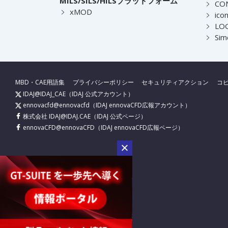
MILS/SILS/HILSプラットフォーム
CO
xMOD
ico
LOG
Sim
MBD・CAE用語集
プライバシーポリシー
セキュリティアクション
コ
IDAJ@IDAJ_CAE
（IDAJ 公式アカウント）
ennovacfd@ennovacfd
（IDAJ ennovaCFD広報アカウント）
株式会社 IDAJ@IDAJ.CAE
（IDAJ 公式ページ）
ennovaCFD@ennovaCFD
（IDAJ ennovaCFD広報ページ）