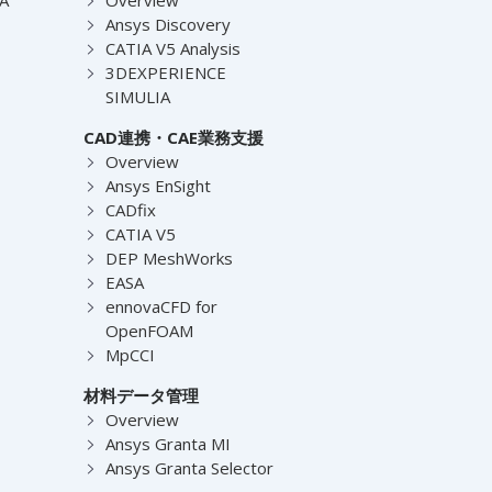
Ansys Discovery
CATIA V5 Analysis
3DEXPERIENCE
SIMULIA
CAD連携・CAE業務支援
Overview
Ansys EnSight
CADfix
CATIA V5
DEP MeshWorks
EASA
ennovaCFD for
OpenFOAM
MpCCI
材料データ管理
Overview
Ansys Granta MI
Ansys Granta Selector