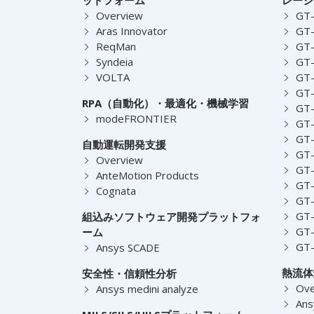
Overview
GT
Aras Innovator
GT-
ReqMan
GT-
Syndeia
GT
VOLTA
GT-
GT-
RPA（自動化）・最適化・機械学習
GT
modeFRONTIER
GT-
GT-
自動運転開発支援
GT-
Overview
GT
AnteMotion Products
GT
Cognata
GT
GT
組込みソフトウェア開発プラットフォ
GT
ーム
GT
Ansys SCADE
熱流体
安全性・信頼性分析
Ove
Ansys medini analyze
Ans