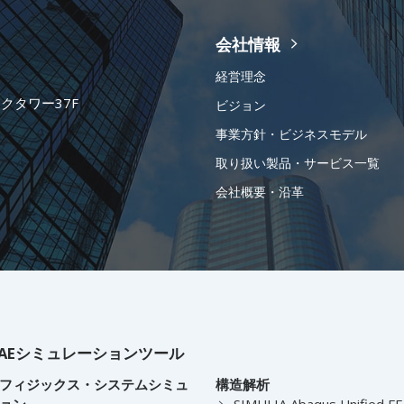
会社情報
経営理念
ークタワー37F
ビジョン
事業方針・ビジネスモデル
取り扱い製品・サービス一覧
会社概要・沿革
AEシミュレーションツール
フィジックス・システムシミュ
構造解析
ョン
SIMULIA Abaqus Unified F