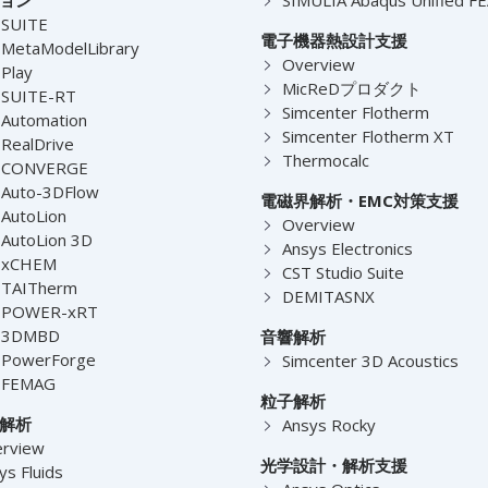
-SUITE
電子機器熱設計支援
MetaModelLibrary
Overview
Play
MicReDプロダクト
-SUITE-RT
Simcenter Flotherm
Automation
Simcenter Flotherm XT
RealDrive
Thermocalc
-CONVERGE
Auto-3DFlow
電磁界解析・EMC対策支援
AutoLion
Overview
AutoLion 3D
Ansys Electronics
-xCHEM
CST Studio Suite
-TAITherm
DEMITASNX
-POWER-xRT
-3DMBD
音響解析
-PowerForge
Simcenter 3D Acoustics
-FEMAG
粒子解析
解析
Ansys Rocky
rview
光学設計・解析支援
ys Fluids