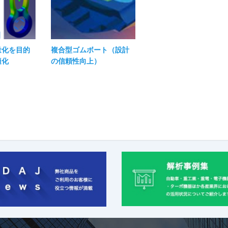
量化を目的
複合型ゴムボート（設計
適化
の信頼性向上）​