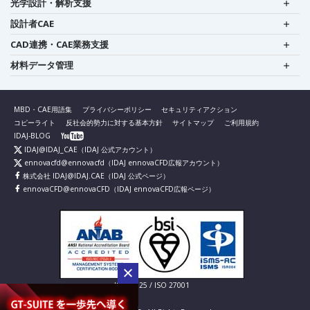
光学設計・解析支援
設計者CAE
CAD連携・CAE業務支援
材料データ管理
MBD・CAE用語集
プライバシーポリシー
セキュリティアクション
コピーライト
反社会的勢力に対する基本方針
サイトマップ
ご利用規約
IDAJ-BLOG
IDAJ@IDAJ_CAE
（IDAJ 公式アカウント）
ennovacfd@ennovacfd
（IDAJ ennovaCFD広報アカウント）
株式会社 IDAJ@IDAJ.CAE
（IDAJ 公式ページ）
ennovaCFD@ennovaCFD
（IDAJ ennovaCFD広報ページ）
IS 826725 / ISO 27001