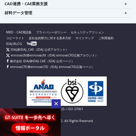
CAD連携・CAE業務支援
材料データ管理
MBD・CAE用語集
プライバシーポリシー
セキュリティアクション
コピーライト
反社会的勢力に対する基本方針
サイトマップ
ご利用規約
IDAJ-BLOG
IDAJ@IDAJ_CAE
（IDAJ 公式アカウント）
ennovacfd@ennovacfd
（IDAJ ennovaCFD広報アカウント）
株式会社 IDAJ@IDAJ.CAE
（IDAJ 公式ページ）
ennovaCFD@ennovaCFD
（IDAJ ennovaCFD広報ページ）
IS 826725 / ISO 27001
© IDAJ Co., LTD. All Rights Reserved.