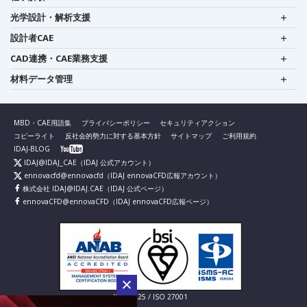
光学設計・解析支援
設計者CAE
CAD連携・CAE業務支援
材料データ管理
MBD・CAE用語集
プライバシーポリシー
セキュリティアクション
コピーライト
反社会的勢力に対する基本方針
サイトマップ
ご利用規約
IDAJ-BLOG
IDAJ@IDAJ_CAE
（IDAJ 公式アカウント）
ennovacfd@ennovacfd
（IDAJ ennovaCFD広報アカウント）
株式会社 IDAJ@IDAJ.CAE
（IDAJ 公式ページ）
ennovaCFD@ennovaCFD
（IDAJ ennovaCFD広報ページ）
IS 826725 / ISO 27001