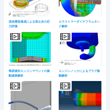
流体構造連成による逆止弁の応
エラストマーダイヤフラムタン
力評価
ク解析
簡易液封エンジンマウントの振
エンジンノックによるプラグ振
動減衰解析
動解析