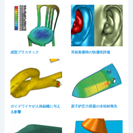
成型プラスチック​
耳栓装着時の快適性評価​
ガイドワイヤが人体組織に与え
原子炉圧力容器の冷却材喪失​
る影響