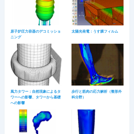
原子炉圧力容器のデコミッショ
太陽光発電：うす膜フィルム
ニング
風力タワー：自然現象によるタ
歩行と筋肉の応力解析（整形外
ワーへの影響、タワーから基礎
科分野）​
への影響​