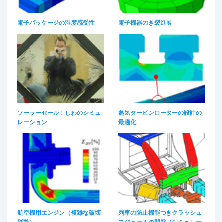
電子パッケージの湿度感受性​
電子機器のき裂進展​
ソーラーセール：しわのシミュ
蒸気タービンローターの設計の
レーション​
最適化​
航空機用エンジン（複雑な破壊
列車の防止機能つきクラッシュ
挙動）​
モジュールの開発（シミュレー