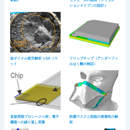
ションドリブンの設計）​
低サイクル疲労解析: LGA ソケ
フリップチップ（アンダーフィ
ット​
ルはく離の検証）
直接周期プロシージャ例：電子
防塵マスクと顔面の密着性の解
機器への繰り返し荷重​
析