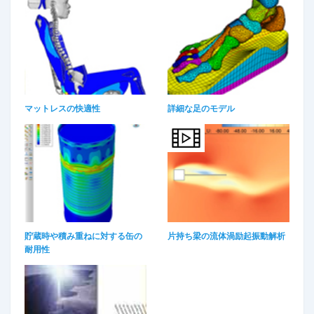
マットレスの快適性
詳細な足のモデル​
貯蔵時や積み重ねに対する缶の
片持ち梁の流体渦励起振動解析
耐用性​