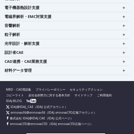
電子機器熱設計支援
電磁界解析・EMC対策支援
音響解析
粒子解析
光学設計・解析支援
設計者CAE
CAD連携・CAE業務支援
材料データ管理
MBD・CAE用語集
プライバシーポリシー
セキュリティアクション
コピーライト
反社会的勢力に対する基本方針
サイトマップ
ご利用規約
IDAJ-BLOG
IDAJ@IDAJ_CAE
（IDAJ 公式アカウント）
ennovacfd@ennovacfd
（IDAJ ennovaCFD広報アカウント）
株式会社 IDAJ@IDAJ.CAE
（IDAJ 公式ページ）
ennovaCFD@ennovaCFD
（IDAJ ennovaCFD広報ページ）