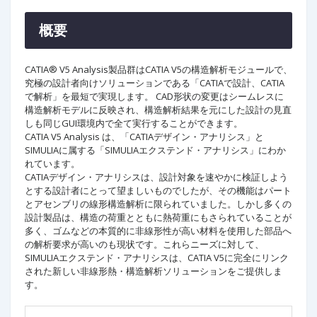
概要
CATIA® V5 Analysis製品群はCATIA V5の構造解析モジュールで、
究極の設計者向けソリューションである「CATIAで設計、CATIA
で解析」を最短で実現します。 CAD形状の変更はシームレスに
構造解析モデルに反映され、構造解析結果を元にした設計の見直
しも同じGUI環境内で全て実行することができます。
CATIA V5 Analysis は、「CATIAデザイン・アナリシス」と
SIMULIAに属する「SIMULIAエクステンド・アナリシス」にわか
れています。
CATIAデザイン・アナリシスは、設計対象を速やかに検証しよう
とする設計者にとって望ましいものでしたが、その機能はパート
とアセンブリの線形構造解析に限られていました。しかし多くの
設計製品は、構造の荷重とともに熱荷重にもさられていることが
多く、ゴムなどの本質的に非線形性が高い材料を使用した部品へ
の解析要求が高いのも現状です。これらニーズに対して、
SIMULIAエクステンド・アナリシスは、CATIA V5に完全にリンク
された新しい非線形熱・構造解析ソリューションをご提供しま
す。