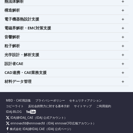
熱流体解析
構造解析
電子機器熱設計支援
電磁界解析・EMC対策支援
音響解析
粒子解析
光学設計・解析支援
設計者CAE
CAD連携・CAE業務支援
材料データ管理
MBD・CAE用語集
プライバシーポリシー
セキュリティアクション
コピーライト
反社会的勢力に対する基本方針
サイトマップ
ご利用規約
IDAJ-BLOG
IDAJ@IDAJ_CAE
（IDAJ 公式アカウント）
ennovacfd@ennovacfd
（IDAJ ennovaCFD広報アカウント）
株式会社 IDAJ@IDAJ.CAE
（IDAJ 公式ページ）