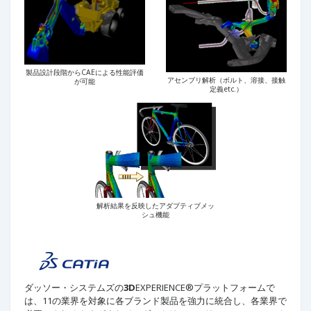
製品設計段階からCAEによる性能評価
アセンブリ解析（ボルト、溶接、接触
が可能
定義etc.）
解析結果を反映したアダプティブメッ
シュ機能
ダッソー・システムズの
3D
EXPERIENCE®プラットフォームで
は、11の業界を対象に各ブランド製品を強力に統合し、各業界で