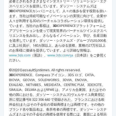
必要とされるさまざまなインダストリー・ソリューション・エク
スペリエンスを提供しています。ダッソー・システムズは
3D
EXPERIENCEカンパニーとして、人々の進歩を促す役割を担い
ます。当社は持続可能なイノベーションの実現に向けて、企業や
人々が利用する3Dのバーチャルコラボレーション環境を提供し
ています。当社のお客様は、
3D
EXPERIENCEプラットフォームと
アプリケーションを使って現実世界のバーチャルツインエクスペ
リエンスを生み出し、さらなるイノベーション、学び、生産活動
を追求しています。ダッソー・システムズ・グループの20,000名
に及ぶ社員が、140カ国以上、あらゆる規模、業種の27万社以上
のお客様に価値を提供しています。より詳細な情報は、
www.3ds.com
（英語）、
www.3ds.com/ja
（日本語）をご参照く
ださい。
©2020 DassaultSystèmes. All rights reserved.
3D
EXPERIENCE、Compass アイコン、3DS ロゴ、CATIA、
BIOVIA、GEOVIA、SOLIDWORKS、3DVIA、ENOVIA、
EXALEAD、NETVIBES、MEDIDATA、CENTRIC PLM、3DEXCITE、
SIMULIA、DELMIA およびIFWE は、アメリカ合衆国、またはその
他の国における、ダッソー・システムズ(ヴェルサイユ商業登記
所に登記番号B 322 306 440 で登録された、フランスにおける欧
州会社)またはその子会社の登録商標または商標です。その他の
ブランド名や製品名は、各所有者の商標です。ダッソー・システ
ムズまたはその子会社の商標を使用する際には、書面による明示