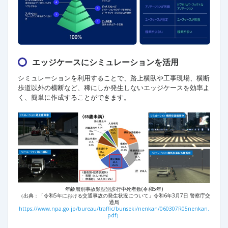
エッジケースにシミュレーションを活用
シミュレーションを利用することで、路上横臥や工事現場、横断
歩道以外の横断など、稀にしか発生しないエッジケースを効率よ
く、簡単に作成することができます。
年齢層別事故類型別歩行中死者数(令和5年)
（出典：「令和5年における交通事故の発生状況について」令和6年3月7日 警察庁交
通局
https://www.npa.go.jp/bureau/traffic/bunseki/nenkan/060307R05nenkan.
pdf）