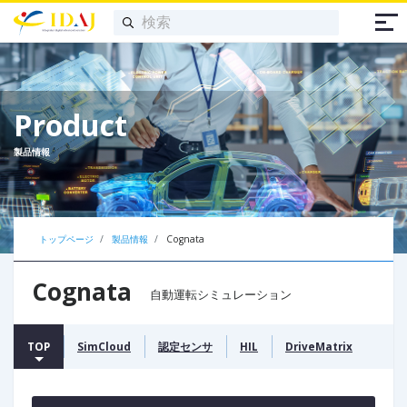
Product
製品情報
トップページ
製品情報
Cognata
Cognata
自動運転シミュレーション
TOP
SimCloud
認定センサ
HIL
DriveMatrix