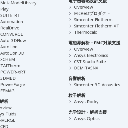
電子機器熱設計支援
MetaModelLibrary
Overview
Play
MicReDプロダクト
-SUITE-RT
Simcenter Flotherm
Automation
Simcenter Flotherm XT
RealDrive
Thermocalc
-CONVERGE
Auto-3DFlow
電磁界解析・EMC対策支援
AutoLion
Overview
AutoLion 3D
Ansys Electronics
-xCHEM
CST Studio Suite
-TAITherm
DEMITASNX
-POWER-xRT
-3DMBD
音響解析
-PowerForge
Simcenter 3D Acoustics
-FEMAG
粒子解析
解析
Ansys Rocky
rview
光学設計・解析支援
ys Fluids
Ansys Optics
NVERGE
nCFD