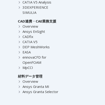
CATIA V5 Analysis
3DEXPERIENCE
SIMULIA
CAD連携・CAE業務支援
Overview
Ansys EnSight
CADfix
CATIA V5
DEP MeshWorks
EASA
ennovaCFD for
OpenFOAM
MpCCI
材料データ管理
Overview
Ansys Granta MI
Ansys Granta Selector