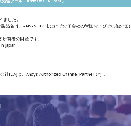
理ツール「Ansys® CFD-Post」
れました。
nc.の製品名は、ANSYS, Inc.またはその子会社の米国およびその他の国
各所有者の財産です。
in Japan.
社IDAJは、Ansys Authorized Channel Partner
です。