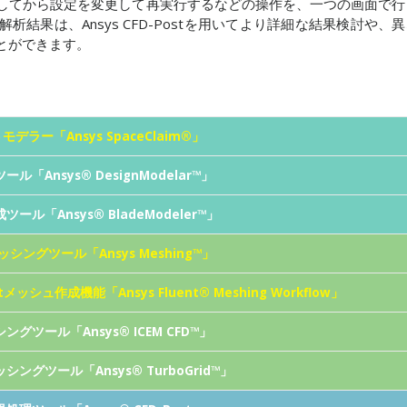
してから設定を変更して再実行するなどの操作を、一つの画面で行
結果は、Ansys CFD-Postを用いてより詳細な結果検討や、
とができます。
デラー「Ansys SpaceClaim®」
「Ansys® DesignModelar™」
ル「Ansys® BladeModeler™」
ッシングツール「Ansys Meshing™」
entメッシュ作成機能「Ansys Fluent® Meshing Workflow」
グツール「Ansys® ICEM CFD™」
ングツール「Ansys® TurboGrid™」