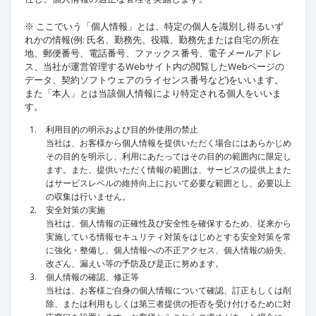
※ ここでいう「個人情報」とは、特定の個人を識別し得るいず
れかの情報(例: 氏名、勤務先、役職、勤務先または自宅の所在
地、郵便番号、電話番号、ファックス番号、電子メールアドレ
ス、当社が運営管理するWebサイト内の閲覧したWebページの
データ、契約ソフトウェアのライセンス番号など)をいいます。
また「本人」とは当該個人情報により特定される個人をいいま
す。
利用目的の明示および目的外使用の禁止
当社は、お客様から個人情報を提供いただく場合にはあらかじめ
その目的を明示し、利用にあたってはその目的の範囲内に限定し
ます。また、提供いただく情報の範囲は、サービスの提供上また
はサービスレベルの維持向上において必要な範囲とし、必要以上
の収集は行いません。
安全対策の実施
当社は、個人情報の正確性及び安全性を確保するため、従来から
実施している情報セキュリティ対策をはじめとする安全対策を常
に強化・整備し、個人情報への不正アクセス、個人情報の紛失、
改ざん、漏えい等の予防及び是正に努めます。
個人情報の確認、修正等
当社は、お客様ご自身の個人情報について確認、訂正もしくは削
除、または利用もしくは第三者提供の拒否を受け付けるために対