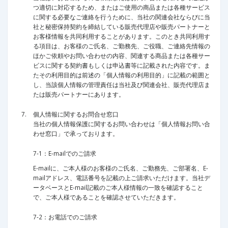
つ適切に対応するため、またはご使用の商品または各種サービス
に関する必要なご連絡を行うために、当社の関連会社ならびに当
社と秘密保持契約を締結している販売代理店や販売パートナーと
お客様情報を共同利用することがあります。このとき共同利用す
る項目は、お客様のご氏名、ご勤務先、ご役職、ご連絡先情報の
ほかご依頼やお問い合わせの内容、関連する商品または各種サー
ビスに関する契約書もしくは申込書等に記載された内容です。ま
たその利用目的は前述の「個人情報の利用目的」に記載の範囲と
し、当該個人情報の管理責任は当社及び関連会社、販売代理店ま
たは販売パートナーにあります。
個人情報に関するお問合せ窓口
当社の個人情報保護に関するお問い合わせは「個人情報お問い合
わせ窓口」で承っております。
7-1：E-mailでのご請求
E-mailに、ご本人様のお客様のご氏名、ご勤務先、ご部署名、E-
mailアドレス、電話番号を記載の上ご請求いただけます。当社デ
ータベースとE-mail記載のご本人様情報の一致を確認すること
で、ご本人様であることを確認させていただきます。
7-2：お電話でのご請求