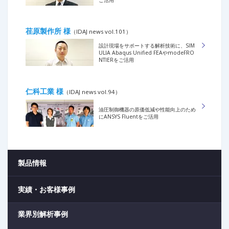
荏原製作所 様
（IDAJ news vol.101）
設計現場をサポートする解析技術に、SIM
ULIA Abaqus Unified FEAやmodeFRO
NTIERをご活用
仁科工業 様
（IDAJ news vol.94）
油圧制御機器の原価低減や性能向上のため
にANSYS Fluentをご活用
製品情報
実績・お客様事例
業界別解析事例