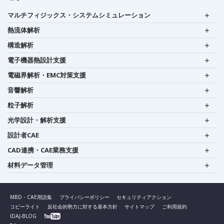
マルチフィジックス・システムシミュレーション
熱流体解析
構造解析
電子機器熱設計支援
電磁界解析・EMC対策支援
音響解析
粒子解析
光学設計・解析支援
設計者CAE
CAD連携・CAE業務支援
材料データ管理
MBD・CAE用語集
プライバシーポリシー
セキュリティアクション
コピーライト
反社会的勢力に対する基本方針
サイトマップ
ご利用規約
IDAJ-BLOG