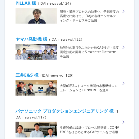
PILLAR 様
（IDAJ news vol.124）
開発・業務プロセスの効率化、予測精度の
高度化に向けて、IDAJの各種コンサルテ
ィング・サービスをご活用
ヤマハ発動機 様
（IDAJ news vol.122）
熱設計の高度化に向けた熱CAE技術・温度
測定技術の開発にSimcenter Flotherm
を活用
三井E&S 様
（IDAJ news vol.120）
大型舶用2ストローク機関の水素燃焼シミ
ュレーションにCONVERGEを適用
パナソニック プロダクションエンジニアリング 様
（I
DAJ news vol.117）
生産設備の設計・プロセス開発等にCONV
ERGEをはじめとするCAEツールをご活用