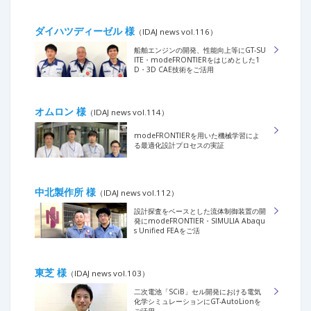
ダイハツディーゼル 様
（IDAJ news vol.116）
船舶エンジンの開発、性能向上等にGT-SU
ITE・modeFRONTIERをはじめとした1
D・3D CAE技術をご活用
オムロン 様
（IDAJ news vol.114）
modeFRONTIERを用いた機械学習によ
る最適化設計プロセスの実証
中北製作所 様
（IDAJ news vol.112）
設計探査をベースとした流体制御装置の開
発にmodeFRONTIER・SIMULIA Abaqu
s Unified FEAをご活
東芝 様
（IDAJ news vol.103）
二次電池「SCiB」セル開発における電気
化学シミュレーションにGT-AutoLionを
ご活用