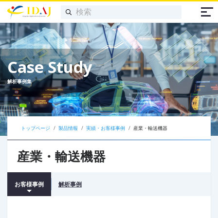
Case Study
解析事例集
トップページ
製品情報
実績・お客様事例
産業・輸送機器
産業・輸送機器
お客様事例
解析事例