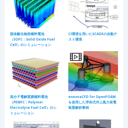
固体酸化物形燃料電池
CI環境を用いたSCADEの自動テ
（SOFC：Solid Oxide Fuel
スト環境
Cell）のシミュレーション
高分子電解質膜燃料電池
ennovaCFD for OpenFOAM​
（PEMFC：Polymer
を使用した浮体式洋上風力発電
Electrolyte Fuel Cell）のシ
装置解析事例
ミュレーション