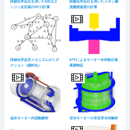
詳細化学反応を用いた0次元エ
詳細化学反応を用いたメタン層
ンジン反応器のHCCI計算​
流燃焼速度の計算​
詳細化学反応メカニズムのリダ
ATFによるモーター冷却熱伝達
クション（縮約化）​
基礎検証
油冷モーター内流動解析
空冷モーターの非定常冷却解析