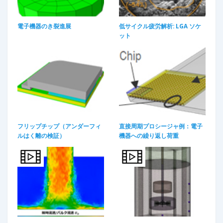
電子機器のき裂進展​
低サイクル疲労解析: LGA ソケ
ット​
フリップチップ（アンダーフィ
直接周期プロシージャ例：電子
ルはく離の検証）
機器への繰り返し荷重​