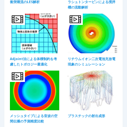
衝突噴流のLES解析​
ラシュトンタービンによる撹拌
槽の流動解析
Adjoint法による体積制約を考
リチウムイオン二次電池充放電
慮したトポロジー最適化
現象のシミュレーション
メッシュタイプによる音波の空
プラスチックの射出成形
間伝播の予測精度比較​