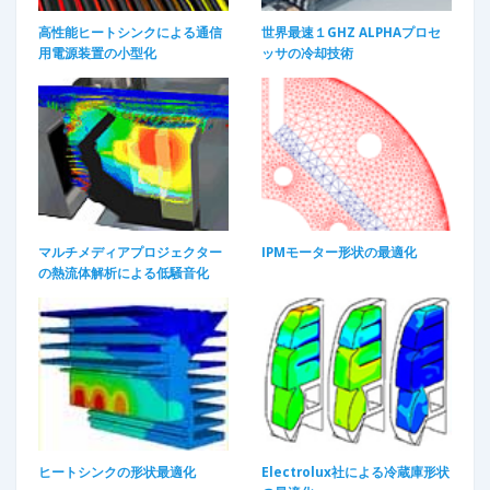
高性能ヒートシンクによる通信
世界最速１GHZ ALPHAプロセ
用電源装置の小型化
ッサの冷却技術
マルチメディアプロジェクター
IPMモーター形状の最適化
の熱流体解析による低騒音化
ヒートシンクの形状最適化
Electrolux社による冷蔵庫形状