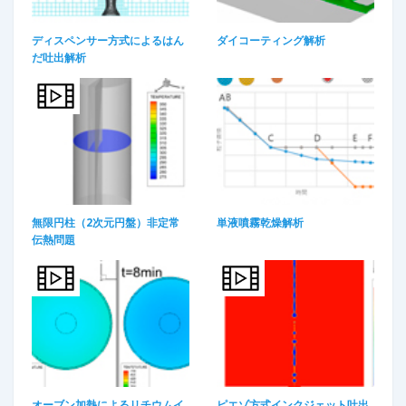
ディスペンサー方式によるはん
ダイコーティング解析
だ吐出解析
無限円柱（2次元円盤）非定常
単液噴霧乾燥解析
伝熱問題
オーブン加熱によるリチウムイ
ピエゾ方式インクジェット吐出