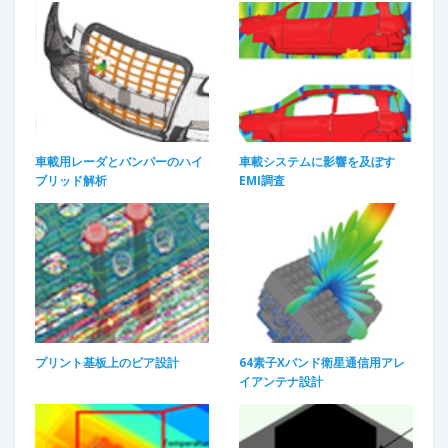
車載用レーダとバンパーのハイ
車載システムに影響を及ぼす
ブリッド解析​
EMI調査
プリント基板上のビア設計
64素子Xバンド衛星通信用アレ
イアンテナ設計