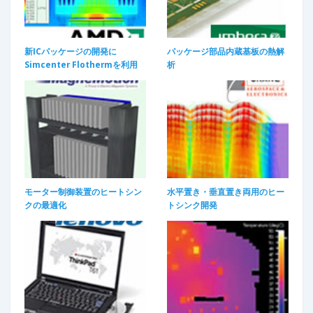
新ICパッケージの開発に
パッケージ部品内蔵基板の熱解
Simcenter Flothermを利用
析
モーター制御装置のヒートシン
水平置き・垂直置き両用のヒー
クの最適化
トシンク開発