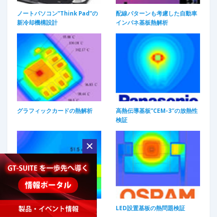
ノートパソコン”Think Pad”の
配線パターンも考慮した自動車
新冷却機構設計
インパネ基板熱解析
グラフィックカードの熱解析
高熱伝導基板”CEM-3″の放熱性
検証
LEDモジュールの熱解析
LED設置基板の熱問題検証