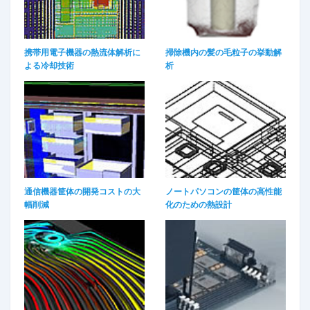
携帯用電子機器の熱流体解析に
掃除機内の髪の毛粒子の挙動解
よる冷却技術
析
通信機器筐体の開発コストの大
ノートパソコンの筐体の高性能
幅削減
化のための熱設計