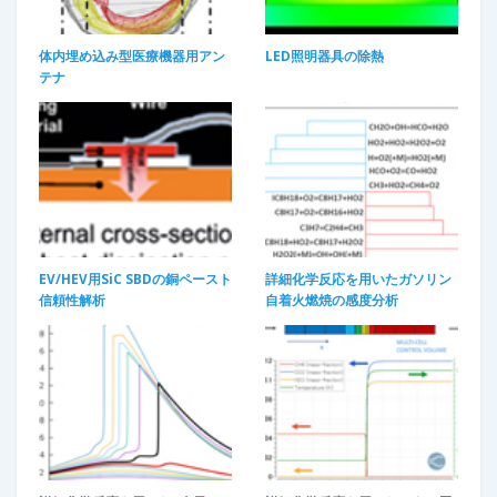
体内埋め込み型医療機器用アン
LED照明器具の除熱​
テナ
EV/HEV用SiC SBDの銅ペースト
詳細化学反応を用いたガソリン
信頼性解析
自着火燃焼の感度分析​