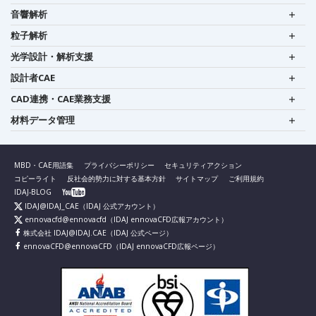
音響解析
粒子解析
光学設計・解析支援
設計者CAE
CAD連携・CAE業務支援
材料データ管理
MBD・CAE用語集
プライバシーポリシー
セキュリティアクション
コピーライト
反社会的勢力に対する基本方針
サイトマップ
ご利用規約
IDAJ-BLOG
IDAJ@IDAJ_CAE
（IDAJ 公式アカウント）
ennovacfd@ennovacfd
（IDAJ ennovaCFD広報アカウント）
株式会社 IDAJ@IDAJ.CAE
（IDAJ 公式ページ）
ennovaCFD@ennovaCFD
（IDAJ ennovaCFD広報ページ）