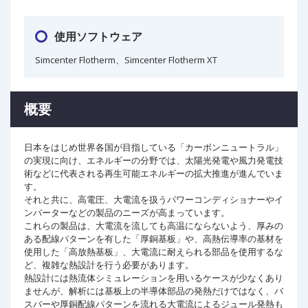
使用ソフトウェア
Simcenter Flotherm、Simcenter Flotherm XT
概要
日本をはじめ世界各国が目指している「カーボンニュートラル」
の実現に向け、エネルギーの分野では、太陽光発電や風力発電技
術などに代表される再生可能エネルギーの拡大推進が進んでいま
す。
それと共に、高電圧、大電流を扱うパワーコンディショナーやイ
ンバーターなどの製品のニーズが高まっています。
これらの製品は、大電流を流しても高温にならないよう、厚みの
ある配線パターンを有した「厚銅基板」や、高熱伝導率の基材を
使用した「高放熱基板」、大電流に耐えられる部品を使用するな
ど、複雑な熱設計を行う必要があります。
熱設計には熱流体シミュレーションを用いるケースが少なくあり
ませんが、解析には基板上の半導体部品の発熱だけではなく、バ
スバーや厚銅配線パターンを流れる大電流によるジュール発熱も