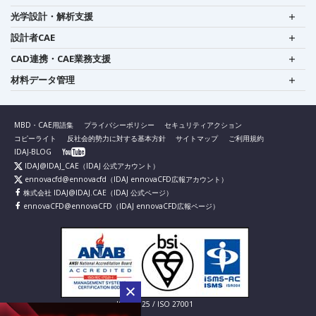
光学設計・解析支援
設計者CAE
CAD連携・CAE業務支援
材料データ管理
MBD・CAE用語集
プライバシーポリシー
セキュリティアクション
コピーライト
反社会的勢力に対する基本方針
サイトマップ
ご利用規約
IDAJ-BLOG
IDAJ@IDAJ_CAE
（IDAJ 公式アカウント）
ennovacfd@ennovacfd
（IDAJ ennovaCFD広報アカウント）
株式会社 IDAJ@IDAJ.CAE
（IDAJ 公式ページ）
ennovaCFD@ennovaCFD
（IDAJ ennovaCFD広報ページ）
IS 826725 / ISO 27001