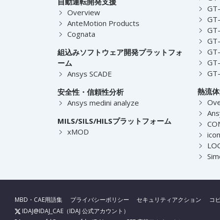
自動運転開発支援
GT-
Overview
GT
AnteMotion Products
GT
Cognata
GT
GT
組込みソフトウェア開発プラットフォ
GT
ーム
GT
Ansys SCADE
熱流体
安全性・信頼性分析
Ove
Ansys medini analyze
Ans
MILS/SILS/HILSプラットフォーム
CO
xMOD
ico
LOG
Sim
MBD・CAE用語集
プライバシーポリシー
セキュリティアクション
コ
IDAJ@IDAJ_CAE
（IDAJ 公式アカウント）