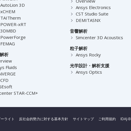
Overview
AutoLion 3D
Ansys Electronics
-xCHEM
CST Studio Suite
-TAITherm
DEMITASNX
-POWER-xRT
-3DMBD
音響解析
-PowerForge
Simcenter 3D Acoustics
-FEMAG
粒子解析
解析
Ansys Rocky
rview
光学設計・解析支援
ys Fluids
Ansys Optics
NVERGE
nCFD
Esoft
center STAR-CCM+
ピーライト
反社会的勢力に対する基本方針
サイトマップ
ご利用規約
IDAJ-