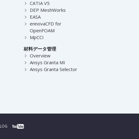
CATIA V5
DEP MeshWorks
EASA
ennovaCFD for
OpenFOAM
MpCCI
材料データ管理
Overview
Ansys Granta MI
Ansys Granta Selector
BLOG