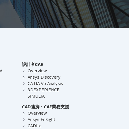
設計者CAE
EA
Overview
Ansys Discovery
CATIA V5 Analysis
3DEXPERIENCE
SIMULIA
CAD連携・CAE業務支援
Overview
Ansys EnSight
CADfix