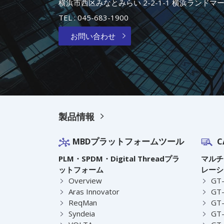
横浜市西区みなとみらい 2-2-1-1 横浜ランドマ
TEL :
045-683-1900
お問い合わせ
製品情報
MBDプラットフォームツール
C
PLM・SPDM・Digital Threadプラ
マルチ
ットフォーム
レーシ
Overview
GT
Aras Innovator
GT-
ReqMan
GT-
Syndeia
GT