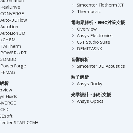
Automation
Simcenter Flotherm XT
RealDrive
Thermocalc
-CONVERGE
Auto-3DFlow
電磁界解析・EMC対策支援
AutoLion
Overview
AutoLion 3D
Ansys Electronics
-xCHEM
CST Studio Suite
-TAITherm
DEMITASNX
-POWER-xRT
-3DMBD
音響解析
-PowerForge
Simcenter 3D Acoustics
-FEMAG
粒子解析
解析
Ansys Rocky
rview
光学設計・解析支援
ys Fluids
Ansys Optics
NVERGE
nCFD
Esoft
center STAR-CCM+