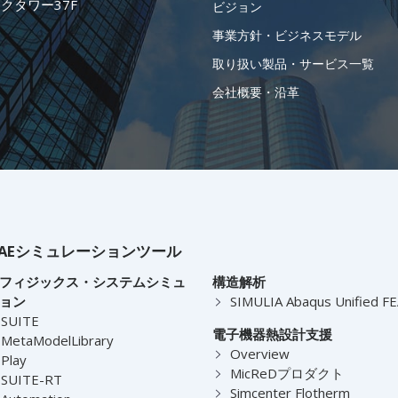
ークタワー37F
ビジョン
事業方針・ビジネスモデル
取り扱い製品・サービス一覧
会社概要・沿革
AEシミュレーションツール
フィジックス・システムシミュ
構造解析
ョン
SIMULIA Abaqus Unified F
-SUITE
電子機器熱設計支援
MetaModelLibrary
Overview
Play
MicReDプロダクト
-SUITE-RT
Simcenter Flotherm