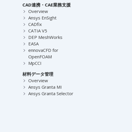
CAD連携・CAE業務支援
Overview
Ansys EnSight
CADfix
CATIA V5
DEP MeshWorks
EASA
ennovaCFD for
OpenFOAM
MpCCI
材料データ管理
Overview
Ansys Granta MI
Ansys Granta Selector