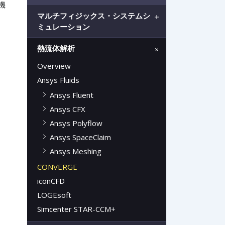
機
マルチフィジックス・システムシ
、
ミュレーション
熱流体解析
Overview
Ansys Fluids
Ansys Fluent
Ansys CFX
Ansys Polyflow
Ansys SpaceClaim
Ansys Meshing
CONVERGE
iconCFD
LOGEsoft
Simcenter STAR-CCM+