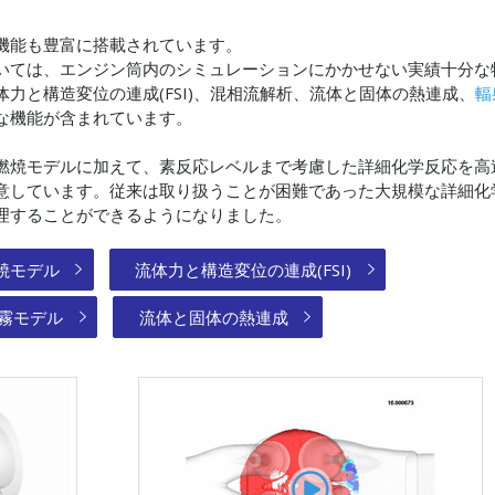
機能も豊富に搭載されています。
いては、エンジン筒内のシミュレーションにかかせない実績十分な
力と構造変位の連成(FSI)、混相流解析、流体と固体の熱連成、
輻
な機能が含まれています。
燃焼モデルに加えて、素反応レベルまで考慮した詳細化学反応を高
意しています。従来は取り扱うことが困難であった大規模な詳細化
理することができるようになりました。
焼モデル
流体力と構造変位の連成(FSI)
霧モデル
流体と固体の熱連成