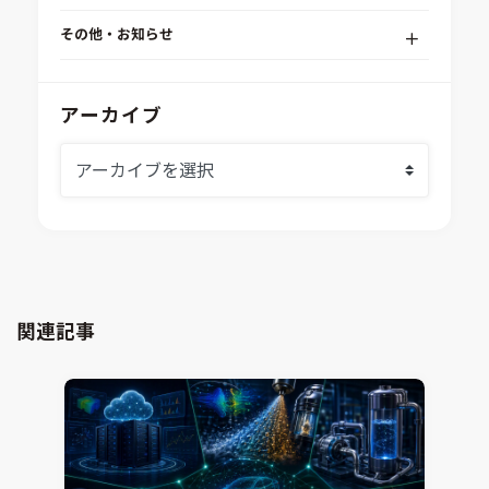
RPA（自動化）・最適化・機械学習
Simcenter STAR-CCM+
組込みソフトウェア開発プラットフォーム
その他・お知らせ
Aras Innovator
安全性・信頼性分析
イベント情報
EASA
MILS/SILS/HILSプラットフォーム
IDAJからのお知らせ
アーカイブ
modeFRONTIER
システムシミュレーション
採用情報
VOLTA
熱流体解析
Ansys SCADE
構造解析
Ansys medini analyze
電子機器熱設計支援
xMOD
電磁界解析・EMC対策支援
GT-AutoLion
粒子解析
GT-SUITE
設計者CAE
Virtual Environment
関連記事
CAD連携・CAE業務支援
Ansys Fluids
材料選定支援
CONVERGE
MBDプロセス構築コンサルティング
iconCFD
CAEエンジニアリングコンサルティング
SIMULIA Abaqus Unified FEA
音響設計
Simcenter Flotherm