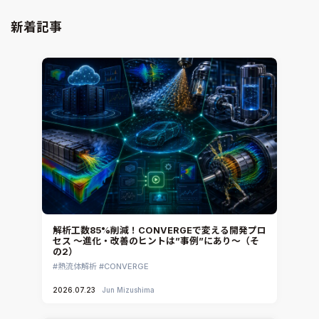
新着記事
解析工数85%削減！CONVERGEで変える開発プロ
セス ～進化・改善のヒントは”事例”にあり～（そ
の2）
熱流体解析
CONVERGE
2026.07.23
Jun Mizushima