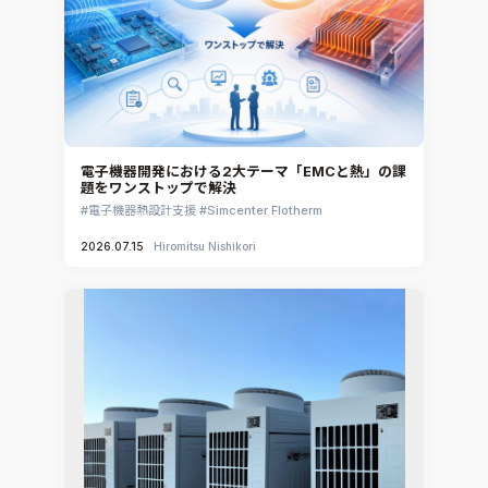
電子機器開発における2大テーマ「EMCと熱」の課
題をワンストップで解決
電子機器熱設計支援
Simcenter Flotherm
2026.07.15
Hiromitsu Nishikori