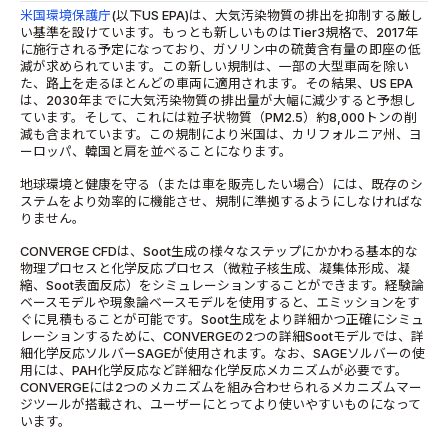
米国環境保護庁
(以下US EPA)は、大気汚染物質の排出を抑制する厳し
い基準を設けています。もっとも新しいものはTier3規格で、2017年
に施行される予定になっており、ガソリン中の硫黄含有量の即座の低
減が求められています。この新しい規制は、一部の大型車両を除い
た、路上を走るほとんどの車両に適用されます。その結果、US EPA
は、2030年までに大気汚染物質の排出量が大幅に減少すると予想し
ています。そして、これには粒子状物質（PM2.5）約8,000トンの削
減も含まれています。この規制により米国は、カリフォルニア州、ヨ
ーロッパ、韓国と肩を並べることになります。
地球環境と健康を守る（または車を販売したい場合）には、既存のシ
ステムをより効率的に機能させ、規制に準拠するようにしなければな
りません。
CONVERGE CFDは、Soot生成の様々なステップにかかわる基本的な
物理プロセスと化学反応プロセス（微粒子核生成、凝集体形成、凝
縮、Soot表面反応）をシミュレーションすることができます。経験論
ベースモデルや現象論ベースモデルを使用すると、エミッションをす
ぐに見積もることが可能です。Soot生成をより詳細かつ正確にシミュ
レーションするために、CONVERGEの2つの詳細Sootモデルでは、詳
細化学反応ソルバーSAGEが使用されます。なお、SAGEソルバーの使
用には、PAH化学反応など詳細な化学反応メカニズムが必要です。
CONVERGEには2つのメカニズムを組み合わせられるメカニズムマー
ジツールが搭載され、ユーザーにとってより使いやすいものになって
います。