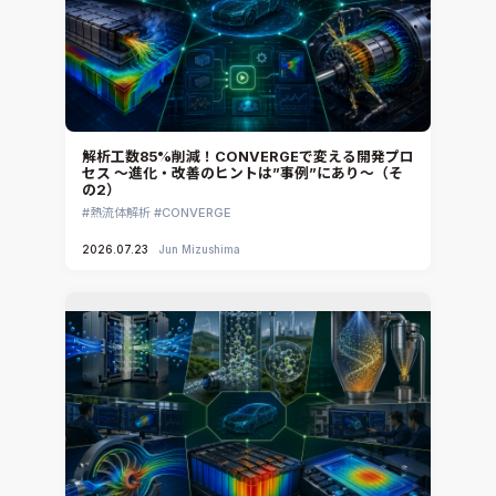
CAE分野におけるAIコンサルティング
Simcenter Flotherm XT
システム構築と開発
Ansys Electronics
DEMITASNX
Simcenter 3D Acoustics
Rocky
解析工数85%削減！CONVERGEで変える開発プロ
セス ～進化・改善のヒントは”事例”にあり～（そ
CATIA V5 Analysis
の2）
3DEXPERIENCE SIMULIA
熱流体解析
CONVERGE
Ansys EnSight
2026.07.23
Jun Mizushima
CADfix
DEP MeshWorks
ennovaCFD
MpCCI
Ansys Granta MI
Ansys Granta Selector