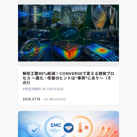
解析工数85%削減！CONVERGEで変える開発プロ
セス ～進化・改善のヒントは”事例”にあり～（そ
の1）
熱流体解析
CONVERGE
2026.07.16
Jun Mizushima