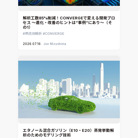
解析工数85%削減！CONVERGEで変える開発プロ
セス ～進化・改善のヒントは”事例”にあり～（そ
の1）
熱流体解析
CONVERGE
2026.07.16
Jun Mizushima
エタノール混合ガソリン（E10・E20）蒸発挙動解
析のためのモデリング技術