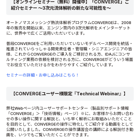
【オンラインセミナー（無料）開催中】「CONVERGE」ご
紹介セミナー ～3次元流体解析の新たな可能性を～
オートノマスメッシング熱流体解析プログラムCONVERGEは、2008
年の販売を開始以来、エンジン筒内の3次元解析をメインターゲット
に、世界中で広くご活用いただいています。
普段CONVERGEをご利用いただいていないモデルベース開発を統括・
推進されていらっしゃる開発責任者・管理職・シニアエンジニアの皆
様、これからCONVERGEのご導入をご検討される方、IDAJにコンサ
ルティング業務の依頼を検討される方に、CONVERGEがどういう場面
でお役立ていただけるかをわかりやすくご紹介しています。
セミナーの詳細・お申し込みはこちら！
【CONVERGEユーザー様限定『Technical Webinar』】
弊社Webページ内ユーザーサポートセンター（製品別サポート情報
「CONVERGE」＞「技術情報」ページ）※に、お客様からお問い合わ
せの多い操作に関する解説と、いち早く解析にお取組みいただくこと
を目的として、CONVERGEの操作に特化してご紹介する動画をとして
公開いたしました。CONVERGEの操作講習会の講師による解説付き動
画を、いつでもご覧いただくことができます。