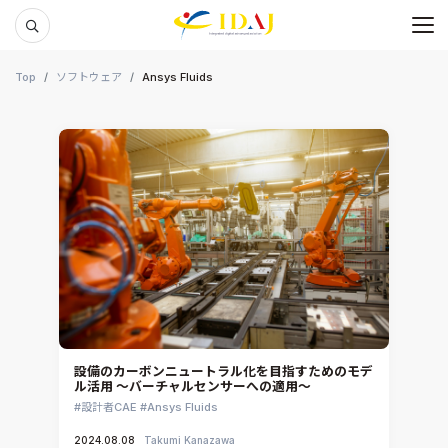
メ
本文までスキップする
Top
ソフトウェア
Ansys Fluids
設備のカーボンニュートラル化を目指すためのモデ
ル活用 ～バーチャルセンサーへの適用～
設計者CAE
Ansys Fluids
2024.08.08
Takumi Kanazawa