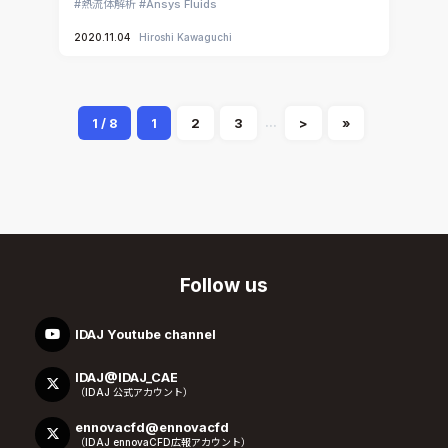
熱流体解析
Ansys Fluids
2020.11.04
Hiroshi Kawaguchi
...
1 / 8
1
2
3
>
»
Follow us
IDAJ Youtube channel
IDAJ@IDAJ_CAE
（IDAJ 公式アカウント）
ennovacfd@ennovacfd
（IDAJ ennovaCFD広報アカウント）