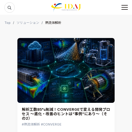
メ
本文までスキップする
Top
ソリューション
熱流体解析
解析工数85%削減！CONVERGEで変える開発プロ
セス ～進化・改善のヒントは”事例”にあり～（そ
の2）
熱流体解析
CONVERGE