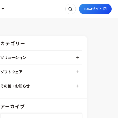
IDAJサイト
カテゴリー
ソリューション
デジタルエンジニアリングプラットフォーム
ソフトウェア
RPA（自動化）・最適化・機械学習
Simcenter STAR-CCM+
組込みソフトウェア開発プラットフォーム
その他・お知らせ
Aras Innovator
安全性・信頼性分析
イベント情報
EASA
MILS/SILS/HILSプラットフォーム
IDAJからのお知らせ
modeFRONTIER
システムシミュレーション
アーカイブ
採用情報
VOLTA
熱流体解析