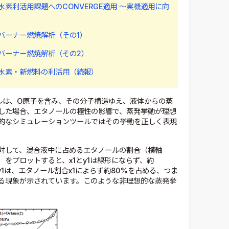
素利活用課題へのCONVERGE適用 ～実機適用に向
バーナー燃焼解析（その1）
バーナー燃焼解析（その2）
水素・新燃料の利活用（続報）
ルは、O原子を含み、その分子構造ゆえ、液体からの蒸
した場合、エタノールの極性の影響で、蒸発挙動が理想
的なシミュレーションツールではその挙動を正しく表現
対して、混合液中に占めるエタノールの割合（横軸
）をプロットすると、x1とy1は線形にならず、約
合y1は、エタノール割合x1によらず約80%を占める、つま
る現象が示されています。このような非理想的な蒸発挙