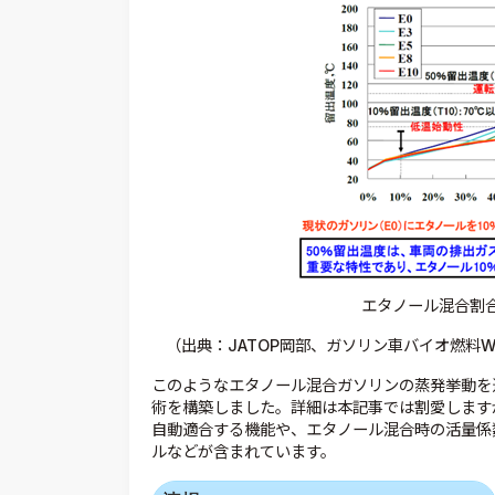
エタノール混合割
（出典：JATOP岡部、ガソリン車バイオ燃料WG報告 J
このようなエタノール混合ガソリンの蒸発挙動を適
術を構築しました。詳細は本記事では割愛します
自動適合する機能や、エタノール混合時の活量係
ルなどが含まれています。