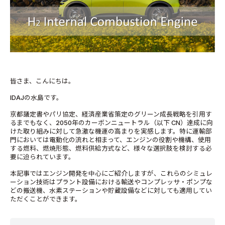
皆さま、こんにちは。
IDAJの水島です。
京都議定書やパリ協定、経済産業省策定のグリーン成長戦略を引用す
るまでもなく、
2050
年のカーボンニュートラル（以下
CN
）達成に向
けた取り組みに対して急激な機運の高まりを実感します。特に運輸部
門においては電動化の流れと相まって、エンジンの役割や機構、使用
する燃料、燃焼形態、燃料供給方式など、様々な選択肢を検討する必
要に迫られています。
本記事ではエンジン開発を中心にご紹介しますが、これらのシミュレ
ーション技術はプラント設備における輸送やコンプレッサ・ポンプな
どの搬送機、水素ステーションや貯蔵設備などに対しても適用してい
ただくことができます。