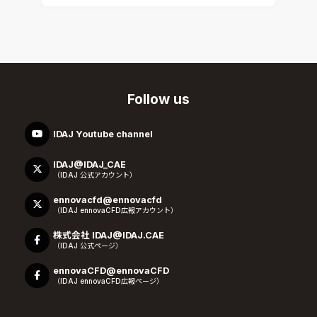
Follow us
IDAJ Youtube channel
IDAJ@IDAJ_CAE
（IDAJ 公式アカウント）
ennovacfd@ennovacfd
（IDAJ ennovaCFD広報アカウント）
株式会社 IDAJ@IDAJ.CAE
（IDAJ 公式ページ）
ennovaCFD@ennovaCFD
（IDAJ ennovaCFD広報ページ）