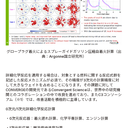
グロープラグ着火によるスプレーガイドガソリン圧縮自着火計算（出
典：Argonne国立研究所）
詳細化学反応を適用する場合は、対象とする燃料に関する反応式群を
記述した反応メカニズムが必須で、その精度が3次元の計算精度に対
して大きなウェイトを占めることになります。その課題に対して
CONVERGEの開発元であるConvergent Scienceは、世界中の研究機
関とのコラボレーションの中で改良を進めており、またC3コンソーシ
アム（※1）では、改善活動を積極的に主導しています。
0次元/1次元詳細化学反応計算
・0次元反応器：着火遅れ計算、化学平衡計算、エンジン計算
・1次元反応器：層流燃焼速度計算