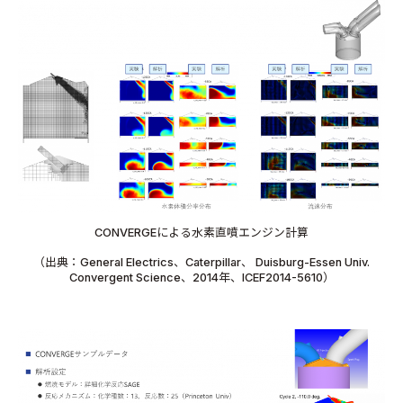
CONVERGEによる水素直噴エンジン計算
（出典：General Electrics、Caterpillar、 Duisburg-Essen Univ.
Convergent Science、2014年、ICEF2014-5610）