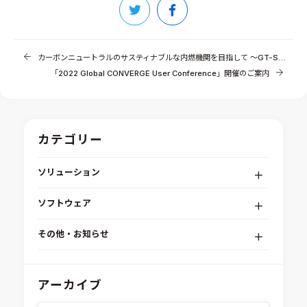
カーボンニュートラルのサスティナブルな内燃機関を目指して ～GT-SUITE水素燃焼エンジンシソリューション～
「2022 Global CONVERGE User Conference」開催のご案内
カテゴリー
ソリューション
デジタルエンジニアリングプラットフォーム
ソフトウェア
RPA（自動化）・最適化・機械学習
Simcenter STAR-CCM+
組込みソフトウェア開発プラットフォーム
その他・お知らせ
Aras Innovator
安全性・信頼性分析
イベント情報
EASA
MILS/SILS/HILSプラットフォーム
IDAJからのお知らせ
アーカイブ
modeFRONTIER
システムシミュレーション
採用情報
VOLTA