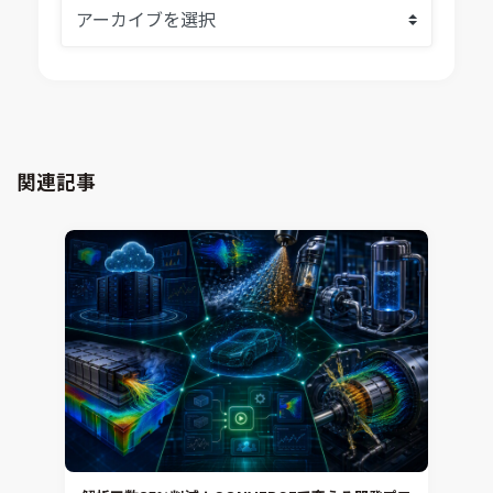
熱流体解析
Ansys SCADE
構造解析
Ansys medini analyze
電子機器熱設計支援
xMOD
電磁界解析・EMC対策支援
GT-AutoLion
粒子解析
GT-SUITE
設計者CAE
Virtual Environment
関連記事
CAD連携・CAE業務支援
Ansys Fluids
材料選定支援
CONVERGE
MBDプロセス構築コンサルティング
iconCFD
CAEエンジニアリングコンサルティング
SIMULIA Abaqus Unified FEA
音響設計
Simcenter Flotherm
CAE分野におけるAIコンサルティング
Simcenter Flotherm XT
システム構築と開発
Ansys Electronics
DEMITASNX
Simcenter 3D Acoustics
Rocky