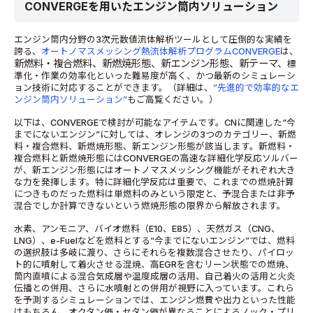
CONVERGEを用いたエンジン筒内ソリューション
エンジン筒内分野の3次元数値流体解析ツールとして圧倒的な実績を
誇る、
オートノマスメッシング熱流体解析プログラムCONVERGE
は、
新燃料・複合燃料、
新燃焼形態、
新エンジン形態、
新テーマ、
標
準化・作業の効率化といった難易度が高く、かつ最新のシミュレーシ
ョン技術に対応することができます。（詳細は、
”先進的で効率的なエ
ンジン筒内ソリューション”
もご高覧ください。）
以下は、CONVERGEで検討が可能なアイテムです。CNに関連した“今
までにないエンジン”に対しては、オレンジの3つのカテゴリー、新燃
料・複合燃料、新燃焼形態、新エンジン形態が該当します。新燃料・
複合燃料と新燃焼形態にはCONVERGEの高速な詳細化学反応ソルバー
が、新エンジン形態にはオートノマスメッシング機能がそれぞれ大き
な力を発揮します。特に詳細化学反応は重要で、これまでの燃焼計算
につきものだった燃料は単燃料のみという限定と、予混合または非予
混合でしか計算できないという燃焼形態の限界から解放されます。
水素、アンモニア、バイオ燃料（E10、E85）、天然ガス（CNG、
LNG）、e-Fuelなどを燃料とする“今までにないエンジン”では、燃料
の選択肢は多岐に渡り、さらにそれらを複数混合させたり、パイロッ
ト的に噴射して着火させる混焼、高EGRを含むリーン状態での燃焼、
筒内直噴による混合気成層や温度成層の活用、自己着火の活用と火炎
伝播との併用、さらに水噴射との併用が視野に入っています。これら
を予測するシミュレーションでは、エンジン燃費や出力といった性能
はもちろん、オクタン価・セタン価が異なることによるノック・プリ