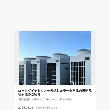
電子機器開発における2大テーマ「EMCと熱」の課
題をワンストップで解決
電子機器熱設計支援
Simcenter Flotherm
2026.07.15
Hiromitsu Nishikori
ロータダイナミクスを考慮したモータ全体の振動解
析手法のご紹介
構造解析
SIMULIA Abaqus Unified FEA
2026.06.29
Kazuhiro Hayashi