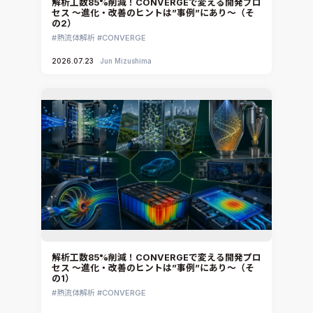
解析工数85%削減！CONVERGEで変える開発プロ
セス ～進化・改善のヒントは”事例”にあり～（そ
CATIA V5 Analysis
の2）
3DEXPERIENCE SIMULIA
熱流体解析
CONVERGE
Ansys EnSight
2026.07.23
Jun Mizushima
CADfix
DEP MeshWorks
ennovaCFD
MpCCI
Ansys Granta MI
Ansys Granta Selector
解析工数85%削減！CONVERGEで変える開発プロ
セス ～進化・改善のヒントは”事例”にあり～（そ
の1）
熱流体解析
CONVERGE