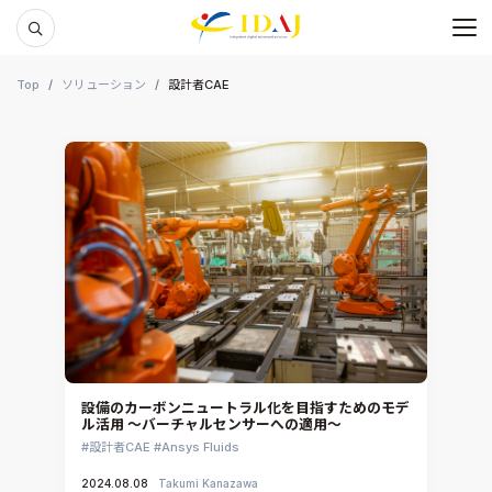
メ
本文までスキップする
Top
ソリューション
設計者CAE
設備のカーボンニュートラル化を目指すためのモデ
ル活用 ～バーチャルセンサーへの適用～
設計者CAE
Ansys Fluids
2024.08.08
Takumi Kanazawa