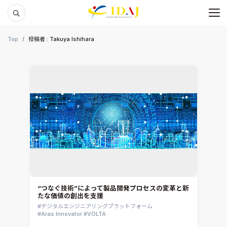
メ
本文までスキップする
Top
投稿者 : Takuya Ishihara
“つなぐ技術”によって製品開発プロセスの変革と新
たな価値の創出を支援
デジタルエンジニアリングプラットフォーム
Aras Innovator
VOLTA