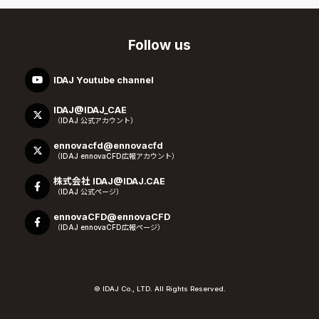
Follow us
IDAJ Youtube channel
IDAJ@IDAJ_CAE
（IDAJ 公式アカウント）
ennovacfd@ennovacfd
（IDAJ ennovaCFD広報アカウント）
株式会社 IDAJ@IDAJ.CAE
（IDAJ 公式ページ）
ennovaCFD@ennovaCFD
（IDAJ ennovaCFD広報ページ）
© IDAJ Co., LTD. All Rights Reserved.