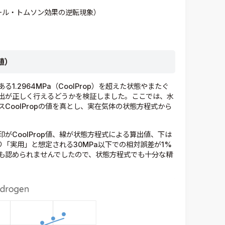
ール・トムソン効果の逆転現象）
値）
.2964MPa（CoolProp）を超えた状態やまたぐ
出が正しく行えるどうかを検証しました。ここでは、水
CoolPropの値を真とし、実在気体の状態方程式から
がCoolProp値、線が状態方程式による算出値、下は
より「実用」と想定される30MPa以下での相対誤差が1%
も認められませんでしたので、状態方程式でも十分な精