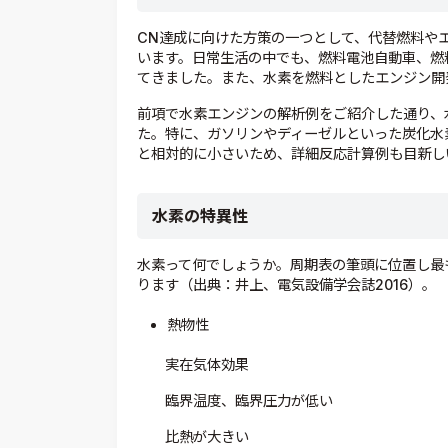
CN
達成に向けた方策の一つとして、代替燃料や
います。日常生活の中でも、燃料電池自動車、燃
てきました。また、水素を燃料としたエンジン開
前項で水素エンジンの解析例をご紹介した通り、
た。特に、ガソリンやディーゼルといった炭化水
と相対的に小さいため、詳細反応計算例も目新し
水素の特異性
水素って何でしょうか。周期表の筆頭に位置し最
ります（出典：井上、電気設備学会誌2016）。
熱物性
実在気体効果
臨界温度、臨界圧力が低い
比熱が大きい