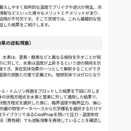
着火しやすく局所的な温度でプリイグや逆火が発生、冷
の噴射などといった様々なメリットとデメリットがあり、
活用が不可欠です。そこで次項では、これら基礎的な性
証した結果をご紹介します。
効果の逆転現象）
、水素は、窒素・酸素などと異なる傾向を示すことが知
のに対して、水素は温度が上昇するという逆の傾向を示
理でき、実在気体効果の一つとして解釈することができ
温度の逆数との差で定義され、理想気体ではゼロとなり
ュール・トムソン係数をプロットした結果を下図に示しま
実在気体の状態方程式を水素と窒素に対して適用した結果で、
状態方程式を選択した後に、臨界温度や臨界圧力、偏心
ioに内蔵の物性データベースから化学種名を選択するだけで
性ライブラリであるCoolPropを用いて圧力・温度依存
法（黄色線）でも逆転現象を再現していることを確認し