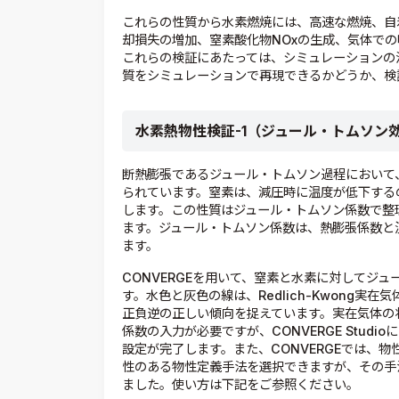
これらの性質から水素燃焼には、高速な燃焼、自
却損失の増加、窒素酸化物NOxの生成、気体で
これらの検証にあたっては、シミュレーションの
質をシミュレーションで再現できるかどうか、検
水素熱物性検証-1（ジュール・トムソン
断熱膨張であるジュール・トムソン過程において
られています。窒素は、減圧時に温度が低下する
します。この性質はジュール・トムソン係数で整
ます。ジュール・トムソン係数は、熱膨張係数と
ます。
CONVERGEを用いて、窒素と水素に対してジ
す。水色と灰色の線は、Redlich-Kwong
正負逆の正しい傾向を捉えています。実在気体の
係数の入力が必要ですが、CONVERGE Stud
設定が完了します。また、CONVERGEでは、物
性のある物性定義手法を選択できますが、その手
ました。使い方は下記をご参照ください。