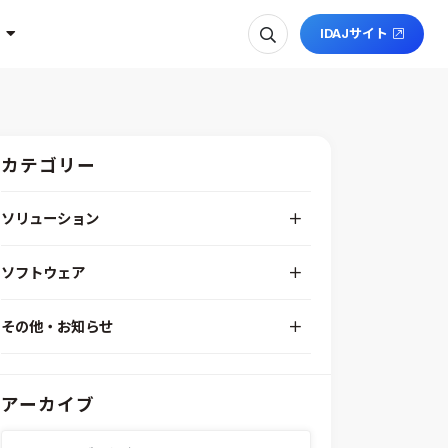
IDAJサイト
カテゴリー
ソリューション
デジタルエンジニアリングプラットフォーム
ソフトウェア
RPA（自動化）・最適化・機械学習
Simcenter STAR-CCM+
組込みソフトウェア開発プラットフォーム
その他・お知らせ
Aras Innovator
安全性・信頼性分析
イベント情報
EASA
MILS/SILS/HILSプラットフォーム
IDAJからのお知らせ
modeFRONTIER
システムシミュレーション
アーカイブ
採用情報
VOLTA
熱流体解析