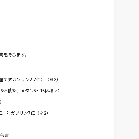
質を持ちます。
対ガソリン2.7倍）（※2）
体積％、メタン5～15体積％）
）
、対ガソリン7倍（※2）
報告書