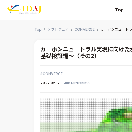
Top
本文までスキップする
Top
ソフトウェア
CONVERGE
カーボンニュートラ
カーボンニュートラル実現に向けた水
基礎検証編～（その2）
CONVERGE
2022.05.17
Jun Mizushima