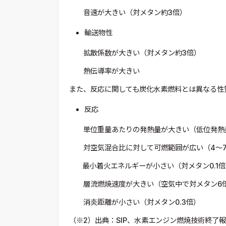
音速が大きい（対メタン約3倍）
輸送物性
拡散係数が大きい（対メタン約3倍）
熱伝導率が大きい
また、反応に関しても炭化水素燃料とは異なる性
反応
単位重量あたりの発熱量が大きい（低位発熱量で
対空気混合比に対して可燃範囲が広い（4～75
最小着火エネルギーが小さい（対メタン0.1倍
層流燃焼速度が大きい（空気中で対メタン6倍
消炎距離が小さい（対メタン0.3倍）
（※2）出典：SIP、水素エンジン燃焼技術終了