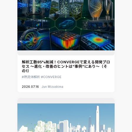
ennovaCFD
MpCCI
Ansys Granta MI
Ansys Granta Selector
解析工数85%削減！CONVERGEで変える開発プロ
セス ～進化・改善のヒントは”事例”にあり～（そ
の1）
熱流体解析
CONVERGE
2026.07.16
Jun Mizushima