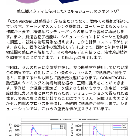
2
熱伝播スタディに使用した7セルモジュールのジオメトリ
「CONVERGEには熱暴走化学反応だけでなく、数多くの機能が備わっ
ています。オートノマスメッシング機能は、ユーザーによるメッシュ
作成が不要で、複雑なバッテリーパックの形状でも容易に再現しま
す。また、解適合格子機能は、シミュレーション中にメッシュを動的
に調整し、複雑な物理現象を捉えます。しかも計算コストは下がりま
す。さらに、固体と流体の熱連成モデルによって、固体と流体の計算
領域間の熱伝達を解析でき、その多相モデルを使うと、液体冷却技術
を調査することができます。」とKislayaは説明します。
下図は、セルの周囲に空気が存在し、かつ断熱材を使用していない場
合の結果です。釘刺しにより中央のセル（セル7）で熱暴走が発生す
ると、隣接するセルも直ちに熱暴走状態になります。CONVERGEは、
熱伝播のタイミングと持続時間を極めて正確に捉えることができま
す。予測ピーク温度は測定ピーク値よりも低いものの、測定ピーク温
度は主にガス温度と見なされるため、シミュレーションで得られた固
体セル表面温度と直接比較することはできません。固体セル表面温度
がセル内部のプロセスを推進し、最終的に熱暴走が発生します。シミ
ュレーションでは、これらの重要な値が捉えられています。