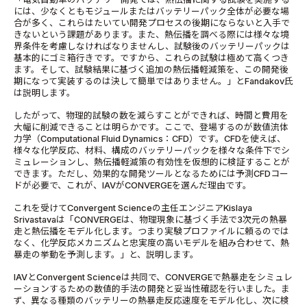
には、少なくともモジュールまたはバッテリーパック全体が必要な場
合が多く、これらはたいてい開発プロセスの後期にならないと入手で
きないという課題があります。また、熱伝播を調べる際には様々な境
界条件を考慮しなければなりませんし、試験後のバッテリーパックは
基本的にゴミ箱行きです。ですから、これらの試験は極めて高くつき
ます。そして、試験結果に基づく追加の熱伝播軽減策を、この開発後
期になって実装するのは決して簡単ではありません。」とFandakov氏
は説明します。
したがって、物理的試験の数を減らすことができれば、時間と費用を
大幅に削減できることは明らかです。ここで、登場するのが数値流体
力学（Computational Fluid Dynamics：CFD）です。CFDを使えば、
様々な化学反応、材料、構成のバッテリーパックを様々な条件下でシ
ミュレーションし、熱伝播軽減策の有効性を仮想的に検証することが
できます。ただし、効果的な開発ツールとなるためには予測CFDコー
ドが必要で、これが、IAVがCONVERGEを選んだ理由です。
これを受けてConvergent Scienceの主任エンジニアKislaya
Srivastavaは「CONVERGEは、物理現象に基づく手法で3次元の熱暴
走と熱伝播をモデル化します。つまり実験プロファイルに頼るのでは
なく、化学反応メカニズムと忠実度の高いモデルを組み合わせて、熱
暴走の挙動を予測します。」と、説明します。
IAVとConvergent Scienceは共同で、CONVERGEで熱暴走をシミュレ
ーションするための数値的手法の開発と妥当性確認を行いました。ま
ず、異なる種類のバッテリーの熱暴走反応速度をモデル化し、次に検