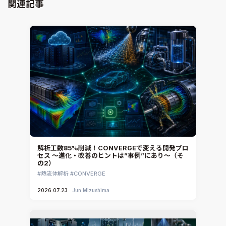
Virtual Environment
関連記事
CAD連携・CAE業務支援
Ansys Fluids
材料選定支援
CONVERGE
MBDプロセス構築コンサルティング
iconCFD
CAEエンジニアリングコンサルティング
SIMULIA Abaqus Unified FEA
音響設計
Simcenter Flotherm
CAE分野におけるAIコンサルティング
Simcenter Flotherm XT
システム構築と開発
Ansys Electronics
DEMITASNX
Simcenter 3D Acoustics
Rocky
解析工数85%削減！CONVERGEで変える開発プロ
セス ～進化・改善のヒントは”事例”にあり～（そ
CATIA V5 Analysis
の2）
3DEXPERIENCE SIMULIA
熱流体解析
CONVERGE
Ansys EnSight
2026.07.23
Jun Mizushima
CADfix
DEP MeshWorks