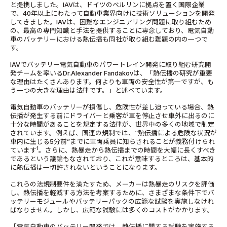
と提携しました。IAVは、ドイツのベルリンに拠点を置く国際企業
で、40年以上にわたって自動車業界向けに技術ソリューションを開発
してきました。IAVは、困難なエンジニアリング問題に取り組むため
の、最高の専門知識と手法を提供することに専念しており、電気自動
車のバッテリーにおける熱伝播も同社が取り組む難題の内の一つで
す。
IAVでバッテリー電気自動車のパワートレイン開発に取り組む研究開
発チームを率いるDr.Alexander Fandakovは、「熱伝播の研究が重要
な理由はたくさんあります。何よりも車両の安全性が第一ですが、も
う一つの大きな理由は法律です。」と述べています。
電気自動車のバッテリーが損傷し、危険性が差し迫っている場合、熱
伝播が発生する前にドライバーと乗客が車を停止させ車外に出るのに
十分な時間があることを規定する法律が、世界中の多くの地域で制定
されています。例えば、国連の規制では、“熱伝播による危険な状況が
車内に生じる5分前”までに車両乗員に知らされることが義務付けられ
1
ています
。さらに、熱暴走から熱伝播までの時間を大幅に長くすべき
であるという議論もなされており、これが意味するところは、基本的
に熱伝播は一切許されないということになります。
これらの法規制要件を満たすため、メーカーは熱暴走のリスクを評価
し、熱伝播を軽減する方法を考案するために、さまざまな条件下でバ
ッテリーモジュールやバッテリーパックの広範な試験を実施しなけれ
ばなりません。しかし、広範な試験には多くのコストがかかります。
「電気自動車のバッテリー開発では、熱伝播に関する試験を実施する