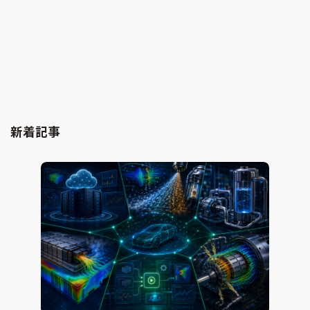
カーボンニュートラル実現に向けた水素・新燃料の
利活用（続報）
熱流体解析
CONVERGE
2026.02.03
Jun Mizushima
新着記事