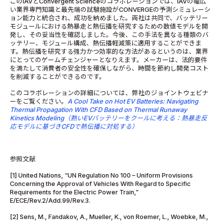
このIAVとConvergent Scienceのコラボレーションでは、IAVの幅広
い業界専門知識と最先端の試験施設がCONVERGEの予測シミュレーシ
ョン能力と統合され、成功を納めました。両社は共同で、バッテリー
モジュールにおける熱暴走と熱伝播を研究するための数値モデルを開
発し、その妥当性を確認しました。今後、この手法を異なる種類のバ
ッテリー、モジュール構成、熱伝播軽減策に適用することができま
す。熱伝播を研究する強力かつ効率的な方法があるというのは、業界
にとってのゲームチェンジャーとなりえます。メーカーは、法的要件
を満たして消費者の安全性を確保しながら、時間を節約し開発コスト
を削減することができるのです。
このコラボレーションの詳細については、弊社のジョイントウェビナ
ーをご覧ください。
A Cool Take on Hot EV Batteries: Navigating
Thermal Propagation With CFD Based on Thermal Runaway
Kinetics Modeling
（熱い
EV
バッテリーをクールに考える：熱暴走反
応モデルに基づ
き
CFD
で熱伝播に対処
する
）
参照文献
[1] United Nations, “UN Regulation No 100 – Uniform Provisions
Concerning the Approval of Vehicles With Regard to Specific
Requirements for the Electric Power Train,”
E/ECE/Rev.2/Add.99/Rev.3.
[2] Sens, M., Fandakov, A., Mueller, K., von Roemer, L., Woebke, M.,