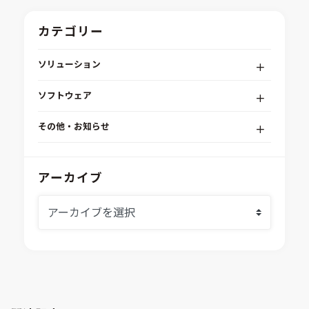
カテゴリー
ソリューション
デジタルエンジニアリングプラットフォーム
ソフトウェア
RPA（自動化）・最適化・機械学習
Simcenter STAR-CCM+
組込みソフトウェア開発プラットフォーム
その他・お知らせ
Aras Innovator
安全性・信頼性分析
イベント情報
EASA
MILS/SILS/HILSプラットフォーム
IDAJからのお知らせ
アーカイブ
modeFRONTIER
システムシミュレーション
採用情報
VOLTA
熱流体解析
Ansys SCADE
構造解析
Ansys medini analyze
電子機器熱設計支援
xMOD
電磁界解析・EMC対策支援
GT-AutoLion
粒子解析
GT-SUITE
設計者CAE