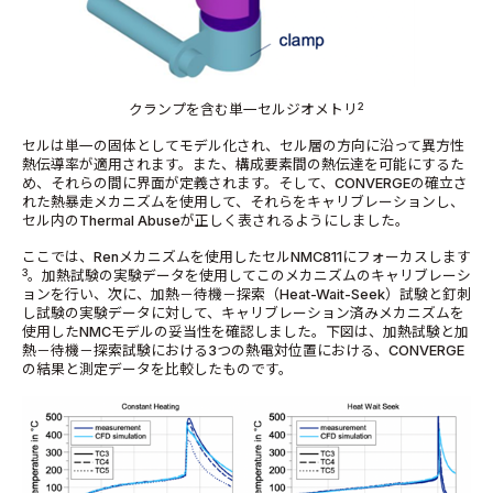
2
クランプを含む単一セルジオメトリ
セルは単一の固体としてモデル化され、セル層の方向に沿って異方性
熱伝導率が適用されます。また、構成要素間の熱伝達を可能にするた
め、それらの間に界面が定義されます。そして、CONVERGEの確立さ
れた熱暴走メカニズムを使用して、それらをキャリブレーションし、
セル内のThermal Abuseが正しく表されるようにしました。
ここでは、Renメカニズムを使用したセルNMC811にフォーカスします
3
。加熱試験の実験データを使用してこのメカニズムのキャリブレーシ
ョンを行い、次に、加熱－待機－探索（Heat-Wait-Seek）試験と釘刺
し試験の実験データに対して、キャリブレーション済みメカニズムを
使用したNMCモデルの妥当性を確認しました。下図は、加熱試験と加
熱－待機－探索試験における3つの熱電対位置における、CONVERGE
の結果と測定データを比較したものです。