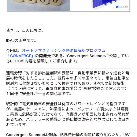
皆さま、こんにちは。
IDAJの水島です。
今回は、
オートノマスメッシング熱流体解析プログラム
「CONVERGE」
の開発元である、Convergent Scienceが公開してい
るBLOGの内容を翻訳してご紹介します。
運輸分野に対する排出量削減の要請は、自動車業界に新たな進化と発
展の時代をもたらしました。世界中の多くの国々では、電気自動車を
脱炭素に欠かせないものとして位置づけており、すべての新興技術
（より正確に言うと、電気自動車の場合は“再興”技術だと言えます）
と同様に安全性が一番の関心事です。
統計的に電気自動車の安全性は従来のパワートレインと同程度です
が、最悪のケースでは、熱伝播によってバッテリーが発火または爆発
し乗員に危険が及ぶだけでなく、有毒ガスが周囲に放出される恐れが
あるため、バッテリーの熱暴走と熱伝播は潜在的な危険として注目さ
れています。
Convergent Scienceは先頃、熱暴走伝播の問題に取り組むため、IAV