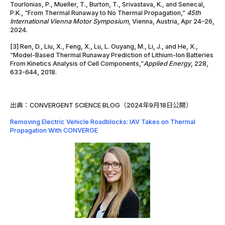
Tourlonias, P., Mueller, T., Burton, T., Srivastava, K., and Senecal,
P.K., “From Thermal Runaway to No Thermal Propagation,”
45th
International Vienna Motor Symposium
, Vienna, Austria, Apr 24–26,
2024.
[3] Ren, D., Liu, X., Feng, X., Lu, L. Ouyang, M., Li, J., and He, X.,
“Model-Based Thermal Runaway Prediction of Lithium-Ion Batteries
From Kinetics Analysis of Cell Components,”
Applied Energy
, 228,
633-644, 2018.
出典：CONVERGENT SCIENCE BLOG（2024年9月18日公開）
Removing Electric Vehicle Roadblocks: IAV Takes on Thermal
Propagation With CONVERGE