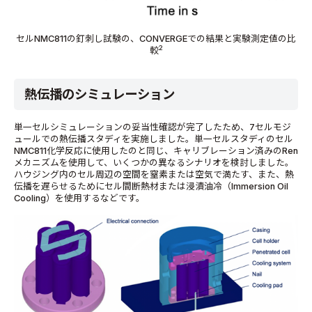
セルNMC811の釘刺し試験の、CONVERGEでの結果と実験測定値の比
2
較
熱伝播のシミュレーション
単一セルシミュレーションの妥当性確認が完了したため、7セルモジ
ュールでの熱伝播スタディを実施しました。単一セルスタディのセル
NMC811化学反応に使用したのと同じ、キャリブレーション済みのRen
メカニズムを使用して、いくつかの異なるシナリオを検討しました。
ハウジング内のセル周辺の空間を窒素または空気で満たす、また、熱
伝播を遅らせるためにセル間断熱材または浸漬油冷（Immersion Oil
Cooling）を使用するなどです。