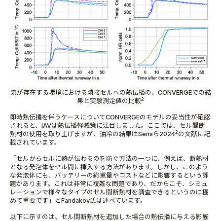
気が存在する環境における隣接セルへの熱伝播の、CONVERGEでの結
2
果と実験測定値の比較
即時熱伝播を伴うケースについてCONVERGEのモデルの妥当性が確認
されると、IAVは熱伝播軽減策に注目しました。ここでは、セル間断
2
熱材の使用を取り上げますが、油冷の結果はSensら2024
の文献に記
載されています。
「セルからセルに熱が伝わるのを防ぐ方法の一つに、例えば、断熱材
となる発泡体をセル間に挿入する方法があります。しかし、このよう
な発泡体にも、バッテリーの総重量やコストなどに影響するという課
題があります。これは非常に複雑な問題であり、だからこそ、シミュ
レーションで様々なタイプのセル間断熱材を調査できるというのは極
めて重要です」とFandakov氏は述べています。
以下に示すのは、セル間断熱材を追加した場合の熱伝播に与える影響