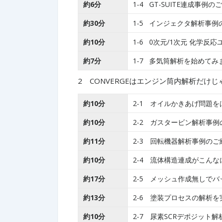
約6分
1-4 GT-SUITE連成事例の
約30分
1-5 インジェクタ解析事例
約10分
1-6 0次元/1次元 化学反
約7分
1-7 多気筒解析を始めてみ
2 CONVERGEはエンジン筒内解析だけじ
約10分
2-1 オイルかきあげ問題
約10分
2-2 ガスタービン解析事例
約11分
2-3 回転機器解析事例のご
約10分
2-4 流体構造連成がこんな
約17分
2-5 メッシュ作成無しで
約13分
2-6 塗装プロセスの解析
約10分
2-7 尿素SCRデポジット