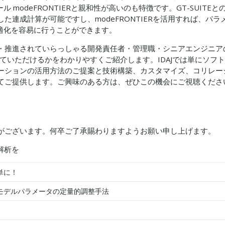
 modeFRONTIERと親和性が高いのも特徴です。GT-SUITEと
連成計算が可能ですし、modeFRONTIERを活用すれば、パラ
適化を容易に行うことができます。
・推進されていらっしゃる開発責任者・管理職・シニアエンジニア
立ていただけるかをわかりやすくご紹介します。IDAJでは単にソフト
ーションの活用方法のご提案と技術構築、カスタマイズ、コリレー
てご提供します。ご興味のある方は、ぜひこの機会にご視聴くださ
がございます。何卒ご了承賜わりますようお願い申し上げます。
解析を
単に！
霧モデルパラメータの定量的調整手法