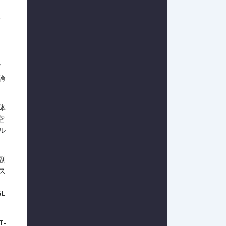
次
く
デ
誇
体
空
ル
副
ス
る
E
-