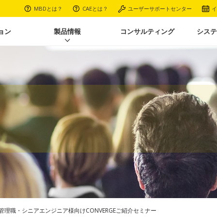
MBDとは？
CAEとは？
ユーザーサポートセンター
イ
ョン
製品情報
コンサルティング
システ
管理職・シニアエンジニア様向けCONVERGEご紹介セミナー