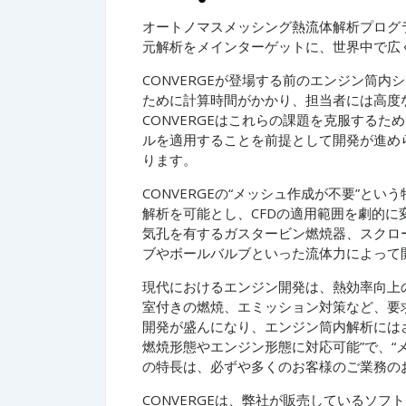
オートノマスメッシング熱流体解析プログラム
元解析をメインターゲットに、世界中で広
CONVERGEが登場する前のエンジン筒
ために計算時間がかかり、担当者には高度
CONVERGEはこれらの課題を克服する
ルを適用することを前提として開発が進め
ります。
CONVERGEの“メッシュ作成が不要”
解析を可能とし、CFDの適用範囲を劇的
気孔を有するガスタービン燃焼器、スクロ
ブやボールバルブといった流体力によって
現代におけるエンジン開発は、熱効率向上
室付きの燃焼、エミッション対策など、要
開発が盛んになり、エンジン筒内解析には
燃焼形態やエンジン形態に対応可能”で、“メ
の特長は、必ずや多くのお客様のご業務の
CONVERGEは、弊社が販売しているソ