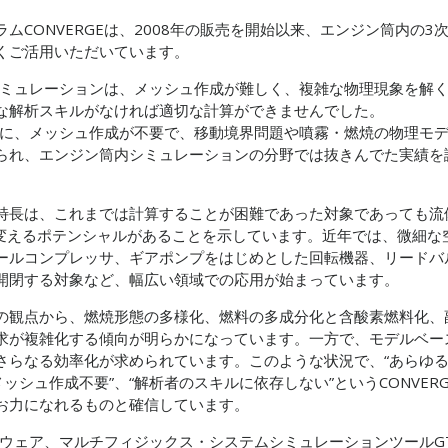
CONVERGEは、2008年の販売を開始以来、エンジン筒内の3
くご活用いただいています。
内シミュレーションは、メッシュ作成が難しく、複雑な物理現象を解
な解析スキルがなければ適切な計算ができませんでした。
ために、メッシュ作成が不要で、移動境界問題や噴霧・燃焼の物理モ
られ、エンジン筒内シミュレーションの分野では抜きんでた実績を
という特長は、これまでは計算することが困難であった対象であっても流
に変えるポテンシャルがあることを示しています。近年では、微細な
ールコンプレッサ、ギアポンプをはじめとした回転機器、リードバ
開閉する対象など、幅広い領域での応用が始まっています。
の観点から、燃焼形態の多様化、燃料の多成分化と含酸素燃料化、
求が複雑化する傾向が明らかになっています。一方で、モデルベー
さらなる効率化が求められています。このような状況で、“あらゆ
ッシュ作成不要”、“解析者のスキルに依存しない”というCONVERG
お力になれるものと確信しています。
フトウェア、マルチフィジックス・システムシミュレーションツールGT