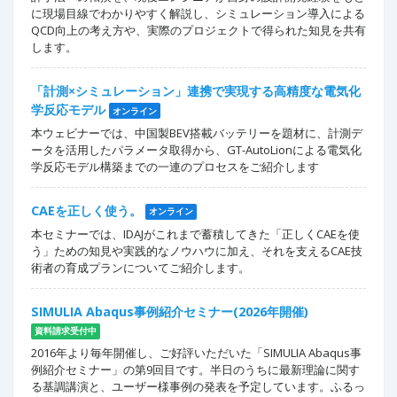
に現場目線でわかりやすく解説し、シミュレーション導入による
QCD向上の考え方や、実際のプロジェクトで得られた知見を共有
します。
「計測×シミュレーション」連携で実現する高精度な電気化
学反応モデル
オンライン
本ウェビナーでは、中国製BEV搭載バッテリーを題材に、計測デ
ータを活用したパラメータ取得から、GT-AutoLionによる電気化
学反応モデル構築までの一連のプロセスをご紹介します
CAEを正しく使う。
オンライン
本セミナーでは、IDAJがこれまで蓄積してきた「正しくCAEを使
う」ための知見や実践的なノウハウに加え、それを支えるCAE技
術者の育成プランについてご紹介します。
SIMULIA Abaqus事例紹介セミナー(2026年開催)
資料請求受付中
2016年より毎年開催し、ご好評いただいた「SIMULIA Abaqus事
例紹介セミナー」の第9回目です。半日のうちに最新理論に関す
る基調講演と、ユーザー様事例の発表を予定しています。ふるっ