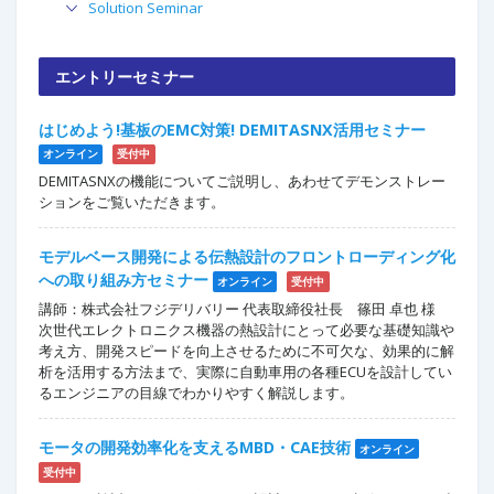
Solution Seminar
エントリーセミナー
はじめよう!基板のEMC対策! DEMITASNX活用セミナー
オンライン
受付中
DEMITASNXの機能についてご説明し、あわせてデモンストレー
ションをご覧いただきます。
モデルベース開発による伝熱設計のフロントローディング化
への取り組み方セミナー
オンライン
受付中
講師：株式会社フジデリバリー 代表取締役社長 篠田 卓也 様
次世代エレクトロニクス機器の熱設計にとって必要な基礎知識や
考え方、開発スピードを向上させるために不可欠な、効果的に解
析を活用する方法まで、実際に自動車用の各種ECUを設計してい
るエンジニアの目線でわかりやすく解説します。
モータの開発効率化を支えるMBD・CAE技術
オンライン
受付中