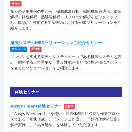
受付中
多くの活用事例の中から、樹脂成形解析、樹脂成形最適化、塗装
解析、鋳造解析、熱処理解析、リフロー炉解析をピックアップ
し、IDAJがご提案する生産技術におけるMBDソリューションをご
紹介します。
排気システムMBDソリューションご紹介セミナー
オンライン
受付中
エンジンを支える重要なシステムの一つである排気システムを設
計・開発する上で重要な、背反性能評価と信頼性評価にスポット
を当てたソリューションをご紹介します。
体験セミナー
Ansys Fluent体験セミナー
受付中
「Ansys Workbench」を使い、熱流体解析に必要な作業プロセ
スである「形状作成」、「メッシュ作成」、「熱流体解析設定&
解析実行」、「結果処理」を体験していただきます。