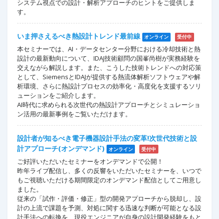
システム視点での設計・解析アプローチのヒントをご提供しま
す。
いま押さえるべき熱設計トレンド最前線
オンライン
受付中
本セミナーでは、AI・データセンター分野における冷却技術と熱
設計の最新動向について、IDAJ技術顧問の国峯尚樹が実務経験を
交えながら解説します。また、こうした技術トレンドへの対応策
として、SiemensとIDAJが提供する熱流体解析ソフトウェアや解
析環境、さらに熱設計プロセスの効率化・高度化を支援するソリ
ューションをご紹介します。
AI時代に求められる次世代の熱設計アプローチとシミュレーショ
ン活用の最新事例をご覧いただけます。
設計者が知るべき電子機器設計手法の変革!次世代技術と設
計アプローチ(オンデマンド)
オンライン
受付中
ご好評いただいたセミナーをオンデマンドで公開！
昨年ライブ配信し、多くの反響をいただいたセミナーを、いつで
もご視聴いただける期間限定のオンデマンド配信としてご用意し
ました。
従来の「試作・評価・修正」型の開発アプローチから脱却し、設
計の上流で課題を予測、対処に関する迅速な判断が可能となる設
計手法への転換を、現役エンジニアが自身の設計開発経験をもと