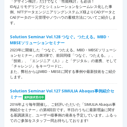
「デザイン検討」だけでなく「性能検討」も必須！
IDAJよりモデリングとシミュレーションをシームレス化した事
例、NTTデータエンジニアリングシステムズ様よりCADデータと
CAEデータの一元管理やノウハウの蓄積方法についてご紹介しま
す。
Solution Seminar Vol.128 つなぐ。つたえる。MBD・
MBSEソリューションセミナー
2023年に開催した「つなぐ。つたえる。MBD・MBSEソリューシ
ョンセミナー」の第3弾で、前回同様「つなぐ。つたえる。」、
「技術」、「エンジニア（人）」と「デジタル」の連携、そして
「チャレンジ」をキーワードに、
また、弊社からはMBD・MBSEに関する事例や最新技術をご紹介
します。
Solution Seminar Vol.127 SIMULIA Abaqus事例紹介セ
ミナー
資料請求受付中
2016年より毎年開催し、ご好評いただいた「SIMULIA Abaqus事
例紹介セミナー」の第8回目です。半日のうちに最新理論に関す
る基調講演と、ユーザー様事例の発表を予定しています。ふるっ
てのご参加をスタッフ一同お待ちしております!