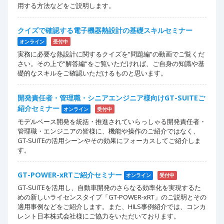
用する方法などをご説明します。
クイズで確認する電子機器熱設計の基礎スキルセミナー
オンライン
受付中
実務に必要な熱設計に関するクイズを”問題編”の動画でご覧くだ
さい。その上で”解答編”をご覧いただければ、ご自身の知識や基
礎的なスキルをご確認いただけるものと思います。
開発責任者・管理職・シニアエンジニア様向けGT-SUITEご
紹介セミナー
オンライン
受付中
モデルベース開発を統括・推進されていらっしゃる開発責任者・
管理職・エンジニアの皆様に、機能や操作のご紹介ではなく、
GT-SUITEの活用シーンやその効果にフォーカスしてご紹介しま
す。
GT-POWER-xRTご紹介セミナー
オンライン
受付中
GT-SUITEを活用し、自動車開発のさらなる効率化を実現するた
めの新しいライセンスタイプ「GT-POWER-xRT」のご説明とその
適用事例などをご紹介します。また、HILS事例紹介では、コンカ
レント日本株式会社様にご協力をいただいております。