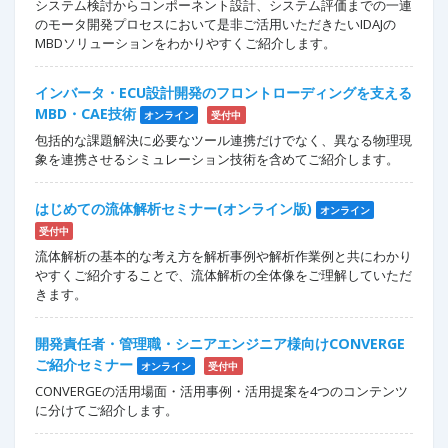
システム検討からコンポーネント設計、システム評価までの一連
のモータ開発プロセスにおいて是非ご活用いただきたいIDAJの
MBDソリューションをわかりやすくご紹介します。
インバータ・ECU設計開発のフロントローディングを支える
MBD・CAE技術
オンライン
受付中
包括的な課題解決に必要なツール連携だけでなく、異なる物理現
象を連携させるシミュレーション技術を含めてご紹介します。
はじめての流体解析セミナー(オンライン版)
オンライン
受付中
流体解析の基本的な考え方を解析事例や解析作業例と共にわかり
やすくご紹介することで、流体解析の全体像をご理解していただ
きます。
開発責任者・管理職・シニアエンジニア様向けCONVERGE
ご紹介セミナー
オンライン
受付中
CONVERGEの活用場面・活用事例・活用提案を4つのコンテンツ
に分けてご紹介します。