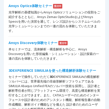
Ansys Optics体験セミナー
受付中
光学解析の基礎知識からAnsys Opticsソリューションの役割をご
紹介するとともに、Ansys Zemax OpticStudioおよびAnsys
Speosを用いた演習を通して、レンズ設計からシステムレベルの
光学シミュレーションまでの一連の流れを体験していただきま
す。
Ansys Discovery体験セミナー
受付中
本セミナーでは、流体解析・構造解析を中心に、Ansys
Discoveryを用いた形状編集・シミュレーション・設計探索の一
連の流れを体験していただきます。
3DEXPERIENCE SIMULIAを使った構造解析体験セミナー
セミナーで操作していただく
3D
EXPERIENCE SIMULIAの構造解析
ソルバーには、世界最先端の非線形解析ソフトウェアである
SIMULIA Abaqus Unified FEAのソルバー技術を採用し、設計者と
解析専任者が同じプラットフォーム環境で、高度な構造解析を実
行することができます。また、CATIAユーザーのためのインター
フェースや設計者のためのアシスタント機能、解析報告書の自動
作成機能、解析ガイド機能などを備えた 設計者のためのユーザ