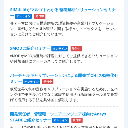
SIMULIAがマルゴトわかる!構造解析ソリューションセミナ
ー
オンライン
受付中
各テーマにおける構造解析の理論概要や産業別アプリケーショ
ン、事例などSIMULIA製品に関する様々なトピックスを、セッシ
ョンに分けてご紹介しています。
xMODご紹介セミナー
オンライン
受付中
xMODがMBD推進時の課題に対してご提供できるソリューション
や付加価値にフォーカスしてご紹介します。
バーチャルキャリブレーションによる開発プロセス効率化セ
ミナー
オンライン
受付中
仮想世界で制御定数キャリブレーションを実施するために、左バ
ンク側でモデルだけでなく試験で使用される設備ツールまでを繋
げて活用する手法を具体的に解説します。
開発責任者・管理職・シニアエンジニア様向けAnsys
SCADEご紹介セミナー
オンライン
受付中
Ansys SCADEを用いた組み込みソフトウェア開発とHMI開発、そ