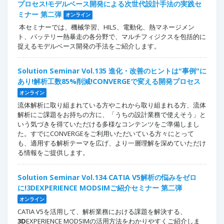
プロセス!モデルベース開発による次世代設計手法の実践セ
ミナー 第二弾
オンライン
本セミナーでは、機械学習、HILS、電動化、熱マネージメン
ト、バッテリー熱暴走の各分野で、マルチフィジクスを包括的に
捉えるモデルベース開発の手法をご紹介します。
Solution Seminar Vol.135 進化・改善のヒントは"事例"に
あり!解析工数85%削減!CONVERGEで変える開発プロセス
オンライン
流体解析に取り組まれている方やこれから取り組まれる方、流体
解析にご課題をお持ちの方に、「うちの設計業務で使えそう」と
いう気づきを得ていただける多様なコンテンツをご準備しまし
た。すでにCONVERGEをご利用いただいている方々にとって
も、適用する解析テーマを広げ、より一層理解を深めていただけ
る情報をご提供します。
Solution Seminar Vol.134 CATIA V5解析の悩みをゼロ
に!3DEXPERIENCE MODSIMご紹介セミナー 第二弾
オンライン
CATIA V5を活用して、解析業務における課題を解決する、
3D
EXPERIENCE MODSIMの活用方法をわかりやすくご紹介しま