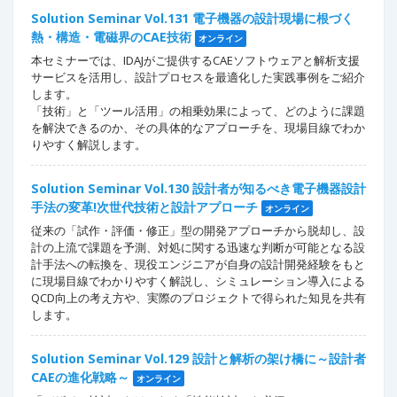
Solution Seminar Vol.131 電子機器の設計現場に根づく
熱・構造・電磁界のCAE技術
オンライン
本セミナーでは、IDAJがご提供するCAEソフトウェアと解析支援
サービスを活用し、設計プロセスを最適化した実践事例をご紹介
します。
「技術」と「ツール活用」の相乗効果によって、どのように課題
を解決できるのか、その具体的なアプローチを、現場目線でわか
りやすく解説します。
Solution Seminar Vol.130 設計者が知るべき電子機器設計
手法の変革!次世代技術と設計アプローチ
オンライン
従来の「試作・評価・修正」型の開発アプローチから脱却し、設
計の上流で課題を予測、対処に関する迅速な判断が可能となる設
計手法への転換を、現役エンジニアが自身の設計開発経験をもと
に現場目線でわかりやすく解説し、シミュレーション導入による
QCD向上の考え方や、実際のプロジェクトで得られた知見を共有
します。
Solution Seminar Vol.129 設計と解析の架け橋に～設計者
CAEの進化戦略～
オンライン