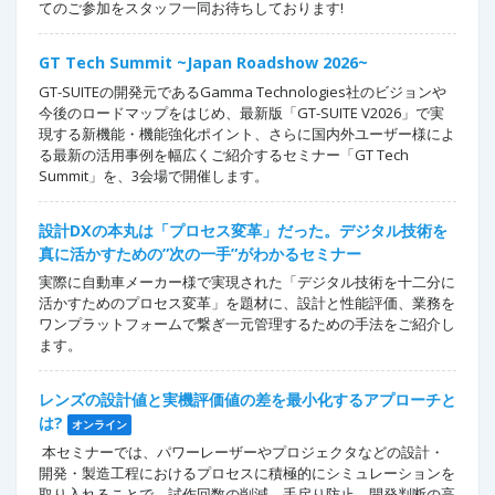
てのご参加をスタッフ一同お待ちしております!
GT Tech Summit ~Japan Roadshow 2026~
GT-SUITEの開発元であるGamma Technologies社のビジョンや
今後のロードマップをはじめ、最新版「GT-SUITE V2026」で実
現する新機能・機能強化ポイント、さらに国内外ユーザー様によ
る最新の活用事例を幅広くご紹介するセミナー「GT Tech
Summit」を、3会場で開催します。
設計DXの本丸は「プロセス変革」だった。デジタル技術を
真に活かすための”次の一手”がわかるセミナー
実際に自動車メーカー様で実現された「デジタル技術を十二分に
活かすためのプロセス変革」を題材に、設計と性能評価、業務を
ワンプラットフォームで繋ぎ一元管理するための手法をご紹介し
ます。
レンズの設計値と実機評価値の差を最小化するアプローチと
は?
オンライン
本セミナーでは、パワーレーザーやプロジェクタなどの設計・
開発・製造工程におけるプロセスに積極的にシミュレーションを
取り入れることで、試作回数の削減、手戻り防止、開発判断の高