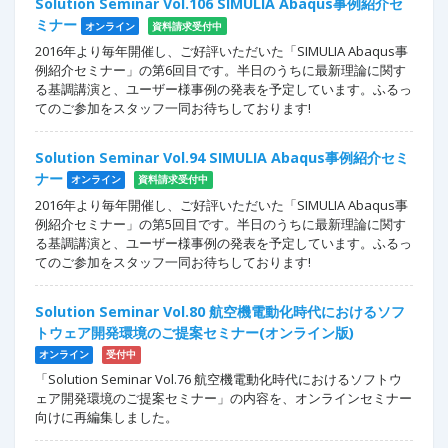
Solution Seminar Vol.106 SIMULIA Abaqus事例紹介セ
ミナー
オンライン
資料請求受付中
2016年より毎年開催し、ご好評いただいた「SIMULIA Abaqus事
例紹介セミナー」の第6回目です。半日のうちに最新理論に関す
る基調講演と、ユーザー様事例の発表を予定しています。ふるっ
てのご参加をスタッフ一同お待ちしております!
Solution Seminar Vol.94 SIMULIA Abaqus事例紹介セミ
ナー
オンライン
資料請求受付中
2016年より毎年開催し、ご好評いただいた「SIMULIA Abaqus事
例紹介セミナー」の第5回目です。半日のうちに最新理論に関す
る基調講演と、ユーザー様事例の発表を予定しています。ふるっ
てのご参加をスタッフ一同お待ちしております!
Solution Seminar Vol.80 航空機電動化時代におけるソフ
トウェア開発環境のご提案セミナー(オンライン版)
オンライン
受付中
「Solution Seminar Vol.76 航空機電動化時代におけるソフトウ
ェア開発環境のご提案セミナー」の内容を、オンラインセミナー
向けに再編集しました。