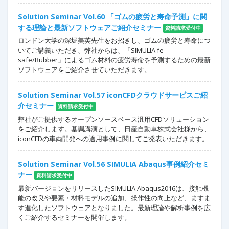
Solution Seminar Vol.60 「ゴムの疲労と寿命予測」に関
する理論と最新ソフトウェアご紹介セミナー
資料請求受付中
ロンドン大学の深堀美英先生をお招きし、ゴムの疲労と寿命につ
いてご講義いただき、弊社からは、「SIMULIA fe-
safe/Rubber」によるゴム材料の疲労寿命を予測するための最新
ソフトウェアをご紹介させていただきます。
Solution Seminar Vol.57 iconCFDクラウドサービスご紹
介セミナー
資料請求受付中
弊社がご提供するオープンソースベース汎用CFDソリューション
をご紹介します。基調講演として、日産自動車株式会社様から、
iconCFDの車両開発への適用事例に関してご発表いただきます。
Solution Seminar Vol.56 SIMULIA Abaqus事例紹介セミ
ナー
資料請求受付中
最新バージョンをリリースしたSIMULIA Abaqus2016は、接触機
能の改良や要素・材料モデルの追加、操作性の向上など、ますま
す進化したソフトウェアとなりました。最新理論や解析事例を広
くご紹介するセミナーを開催します。