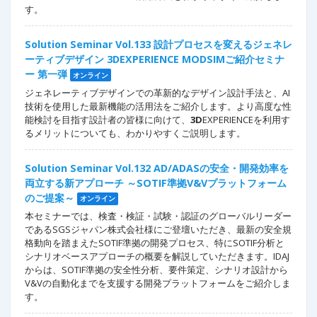
す。
Solution Seminar Vol.133 設計プロセスを変えるジェネレ
ーティブデザイン 3DEXPERIENCE MODSIMご紹介セミナ
ー 第一弾
オンライン
ジェネレーティブデザインでの革新的なデザイン設計手法と、AI
技術を使用した最新機能の活用法をご紹介します。より高度な性
能検討を目指す設計者の皆様に向けて、
3D
EXPERIENCEを利用す
るメリットについても、わかりやすくご説明します。
Solution Seminar Vol.132 AD/ADASの安全・開発効率を
両立する新アプローチ ～SOTIF準拠V&Vプラットフォーム
のご提案～
オンライン
本セミナーでは、検査・検証・試験・認証のグローバルリーダー
であるSGSジャパン株式会社様にご登壇いただき、最新の安全規
格動向を踏まえたSOTIF準拠の開発プロセス、特にSOTIF分析と
シナリオベースアプローチの概要を解説していただきます。IDAJ
からは、SOTIF準拠の安全性分析、要件策定、シナリオ設計から
V&Vの自動化までを支援する開発プラットフォームをご紹介しま
す。