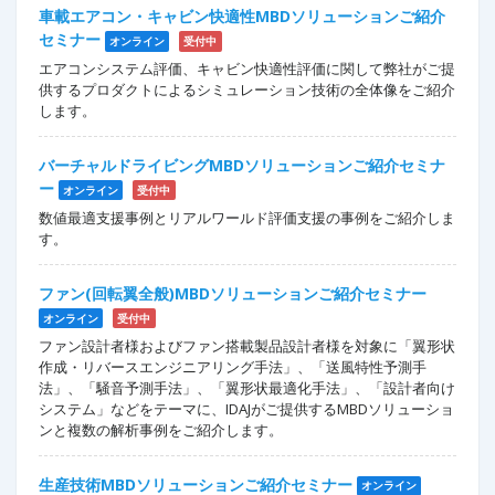
車載エアコン・キャビン快適性MBDソリューションご紹介
セミナー
オンライン
受付中
エアコンシステム評価、キャビン快適性評価に関して弊社がご提
供するプロダクトによるシミュレーション技術の全体像をご紹介
します。
バーチャルドライビングMBDソリューションご紹介セミナ
ー
オンライン
受付中
数値最適支援事例とリアルワールド評価支援の事例をご紹介しま
す。
ファン(回転翼全般)MBDソリューションご紹介セミナー
オンライン
受付中
ファン設計者様およびファン搭載製品設計者様を対象に「翼形状
作成・リバースエンジニアリング手法」、「送風特性予測手
法」、「騒音予測手法」、「翼形状最適化手法」、「設計者向け
システム」などをテーマに、IDAJがご提供するMBDソリューショ
ンと複数の解析事例をご紹介します。
生産技術MBDソリューションご紹介セミナー
オンライン