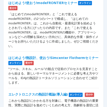
はじめよう!使おう!modeFRONTIERセミナー
オンライン
受付中
「はじめてのmodeFRONTIER」と「これで使える
modeFRONTIER」の2つのパートで構成し、「はじめての
modeFRONTIER」は、これから自動化・最適化計算を始めよう
とされている方にぴったりの内容です。また「これで使える
modeFRONTIER」は、modeFRONTIERの機能や、アプリケーシ
ョンなどへの理解を深めたい方向けに、具体的な作業・操作イメ
ージをお持ちいただけるように作成しました。ぜひご視聴くださ
い。
はじめよう!熱設計、使おう!Simcenter Flothermセミナー
オンライン
受付中
“ツール、スキル、ルール”の観点で従前のプロセスを見直すこと
から始まる、新しいサーマルマネージメントに必要な考え方やツ
ールを、IDAJの熱設計トータルソリューションと合わせてご紹介
します。
エレクトロニクスの熱設計概論(導入編)
オンライン
受付中
これから熱設計にかかわる方を対象に、電子機器の熱設計の重要
性、実際に熱設計を進めていくための考え方、熱解析を適切に活