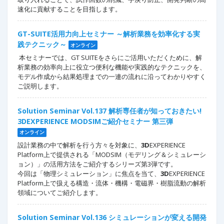
速化に貢献することを目指します。
GT-SUITE活用力向上セミナー ～解析業務を効率化する実
践テクニック～
オンライン
本セミナーでは、GT SUITEをさらにご活用いただくために、解
析業務の効率向上に役立つ便利な機能や実践的なテクニックを、
モデル作成から結果処理までの一連の流れに沿ってわかりやすく
ご説明します。
Solution Seminar Vol.137 解析専任者が知っておきたい!
3DEXPERIENCE MODSIMご紹介セミナー 第三弾
オンライン
設計業務の中で解析を行う方々を対象に、
3D
EXPERIENCE
Platform上で提供される「MODSIM（モデリング＆シミュレーシ
ョン）」の活用方法をご紹介するシリーズ第3弾です。
今回は「物理シミュレーション」に焦点を当て、
3D
EXPERIENCE
Platform上で扱える構造・流体・機構・電磁界・樹脂流動の解析
領域についてご紹介します。
Solution Seminar Vol.136 シミュレーションが変える開発