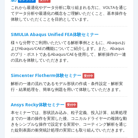
これから最適化やデータ分析に取り組まれる方に、VOLTAを通じ
てデータ分析や最適化の概念をご理解いただくこと、基本操作を
体験していただくことを目的としています。
SIMULIA Abaqus Unified FEA体験セミナー
様々な分野でご利用いただいてる解析事例とともに、Abaqusお
よびAbaqus/CAEの機能についてご紹介します。また、Abaqus
のプリ・ポストであるAbaqus/CAEを使用して、解析操作の一連
の流れを体験していただきます。
Simcenter Flotherm体験セミナー
受付中
解析の一連の流れであるモデル形状の作成・条件設定・解析実
行・結果処理を、簡単な例題を用いて体験していただきます。
Ansys Rocky体験セミナー
受付中
本セミナーでは、形状読み込み、粒子定義、投入計算、結果処理
までの一連の操作を実習した後、コニカルドライヤーの複雑な動
きをシンプルな操作で設定する実習や、コーティング解析を通じ
た錠剤表面の衝突統計処理の実習にも取り組んでいただきます。