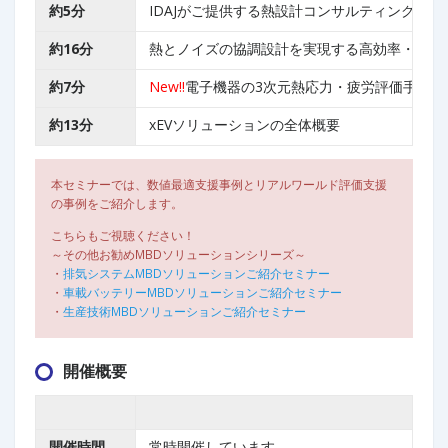
約5分
IDAJがご提供する熱設計コンサルティングと
約16分
熱とノイズの協調設計を実現する高効率・高精
約7分
New!!
電子機器の3次元熱応力・疲労評価手法（使用ツール：
約13分
xEVソリューションの全体概要
本セミナーでは、数値最適支援事例とリアルワールド評価支援
の事例をご紹介します。
こちらもご視聴ください！
～その他お勧めMBDソリューションシリーズ～
・
排気システムMBDソリューションご紹介セミナー
・
車載バッテリーMBDソリューションご紹介セミナー
・
生産技術MBDソリューションご紹介セミナー
開催概要
開催時間
常時開催しています。