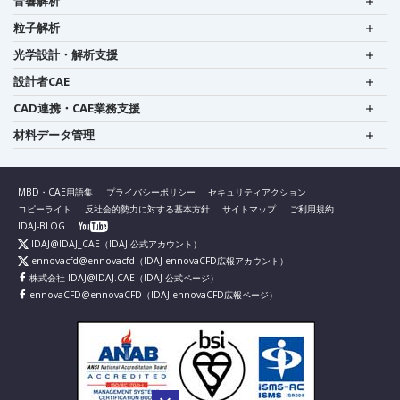
音響解析
粒子解析
光学設計・解析支援
設計者CAE
CAD連携・CAE業務支援
材料データ管理
MBD・CAE用語集
プライバシーポリシー
セキュリティアクション
コピーライト
反社会的勢力に対する基本方針
サイトマップ
ご利用規約
IDAJ-BLOG
IDAJ@IDAJ_CAE
（IDAJ 公式アカウント）
ennovacfd@ennovacfd
（IDAJ ennovaCFD広報アカウント）
株式会社 IDAJ@IDAJ.CAE
（IDAJ 公式ページ）
ennovaCFD@ennovaCFD
（IDAJ ennovaCFD広報ページ）