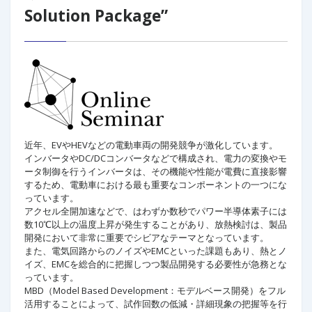
Solution Package”
近年、EVやHEVなどの電動車両の開発競争が激化しています。
インバータやDC/DCコンバータなどで構成され、電力の変換やモ
ータ制御を行うインバータは、その機能や性能が電費に直接影響
するため、電動車における最も重要なコンポーネントの一つにな
っています。
アクセル全開加速などで、はわずか数秒でパワー半導体素子には
数10℃以上の温度上昇が発生することがあり、放熱検討は、製品
開発において非常に重要でシビアなテーマとなっています。
また、電気回路からのノイズやEMCといった課題もあり、熱とノ
イズ、EMCを総合的に把握しつつ製品開発する必要性が急務とな
っています。
MBD（Model Based Development：モデルベース開発）をフル
活用することによって、試作回数の低減・詳細現象の把握等を行