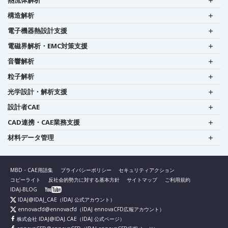
熱流体解析
構造解析
電子機器熱設計支援
電磁界解析・EMC対策支援
音響解析
粒子解析
光学設計・解析支援
設計者CAE
CAD連携・CAE業務支援
材料データ管理
MBD・CAE用語集
プライバシーポリシー
セキュリティアクション
コピーライト
反社会的勢力に対する基本方針
サイトマップ
ご利用規約
IDAJ-BLOG
IDAJ@IDAJ_CAE
（IDAJ 公式アカウント）
ennovacfd@ennovacfd
（IDAJ ennovaCFD広報アカウント）
株式会社 IDAJ@IDAJ.CAE
（IDAJ 公式ページ）