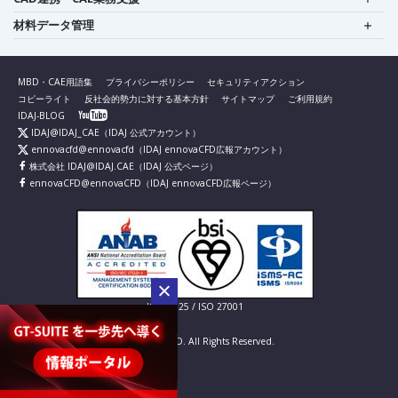
材料データ管理
MBD・CAE用語集
プライバシーポリシー
セキュリティアクション
コピーライト
反社会的勢力に対する基本方針
サイトマップ
ご利用規約
IDAJ-BLOG
IDAJ@IDAJ_CAE
（IDAJ 公式アカウント）
ennovacfd@ennovacfd
（IDAJ ennovaCFD広報アカウント）
株式会社 IDAJ@IDAJ.CAE
（IDAJ 公式ページ）
ennovaCFD@ennovaCFD
（IDAJ ennovaCFD広報ページ）
IS 826725 / ISO 27001
© IDAJ Co., LTD. All Rights Reserved.