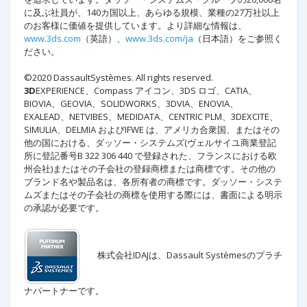
に及ぶ社員が、140カ国以上、あらゆる規模、業種の27万社以上
のお客様に価値を提供しています。より詳細な情報は、
www.3ds.com
（英語）、
www.3ds.com/ja
（日本語）をご参照く
ださい。
©2020 DassaultSystèmes. All rights reserved.
3D
EXPERIENCE、Compass アイコン、3DS ロゴ、CATIA、
BIOVIA、GEOVIA、SOLIDWORKS、3DVIA、ENOVIA、
EXALEAD、NETVIBES、MEDIDATA、CENTRIC PLM、3DEXCITE、
SIMULIA、DELMIA およびIFWE は、アメリカ合衆国、またはその
他の国における、ダッソー・システムズ(ヴェルサイユ商業登記
所に登記番号B 322 306 440 で登録された、フランスにおける欧
州会社)またはその子会社の登録商標または商標です。その他の
ブランド名や製品名は、各所有者の商標です。ダッソー・システ
ムズまたはその子会社の商標を使用する際には、書面による明示
の承認が必要です。
株式会社IDAJは、Dassault Systèmesの
プラチ
ナパートナーです。