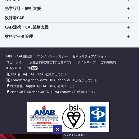
光学設計・解析支援
設計者CAE
CAD連携・CAE業務支援
材料データ管理
MBD・CAE用語集
プライバシーポリシー
セキュリティアクション
コピーライト
反社会的勢力に対する基本方針
サイトマップ
ご利用規約
IDAJ-BLOG
IDAJ@IDAJ_CAE
（IDAJ 公式アカウント）
ennovacfd@ennovacfd
（IDAJ ennovaCFD広報アカウント）
株式会社 IDAJ@IDAJ.CAE
（IDAJ 公式ページ）
ennovaCFD@ennovaCFD
（IDAJ ennovaCFD広報ページ）
IS 826725 / ISO 27001