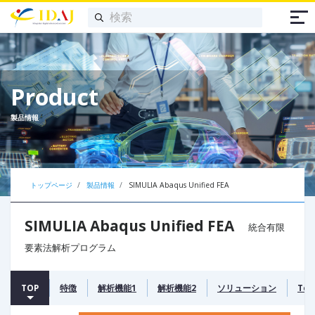
Product
製品情報
トップページ
製品情報
SIMULIA Abaqus Unified FEA
SIMULIA Abaqus Unified FEA
統合有限
要素法解析プログラム
TOP
特徴
解析機能1
解析機能2
ソリューション
To