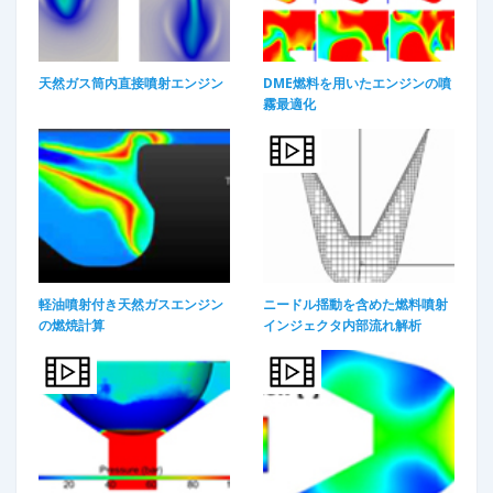
天然ガス筒内直接噴射エンジン​
DME燃料を用いたエンジンの噴
霧最適化
軽油噴射付き天然ガスエンジン
ニードル揺動を含めた燃料噴射
の燃焼計算​
インジェクタ内部流れ解析​