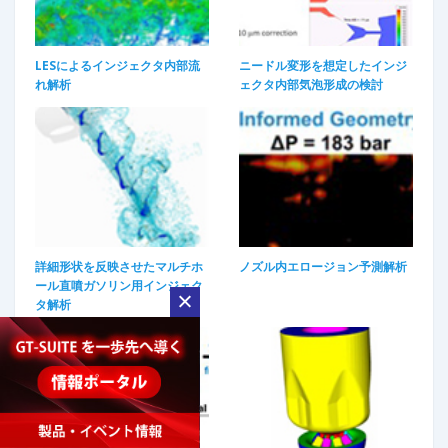
LESによるインジェクタ内部流
ニードル変形を想定したインジ
れ解析
ェクタ内部気泡形成の検討
詳細形状を反映させたマルチホ
ノズル内エロージョン予測解析
ール直噴ガソリン用インジェク
タ解析