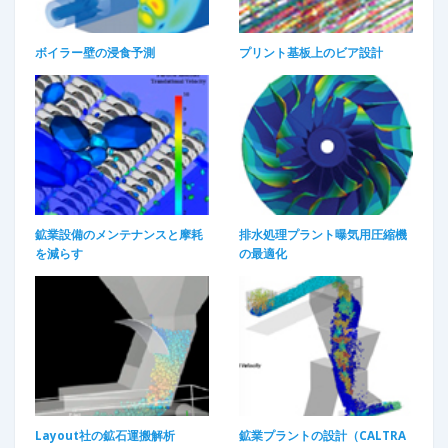
ボイラー壁の浸食予測
プリント基板上のビア設計
鉱業設備のメンテナンスと摩耗
排水処理プラント曝気用圧縮機
を減らす​
の最適化​
Layout社の鉱石運搬解析
鉱業プラントの設計（CALTRA