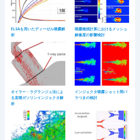
ELSAを用いたディーゼル噴霧解
噴霧燃焼計算におけるメッシュ
析
解像度の影響検討
オイラー・ラグランジュ法によ
インジェクタ噴霧ショット間バ
る直噴ガソリンインジェクタ解
ラつきの検討
析