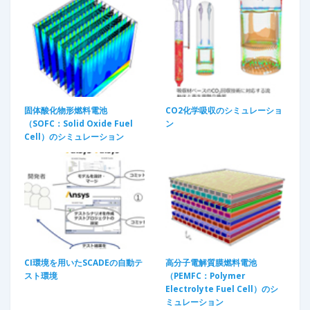
固体酸化物形燃料電池
CO2化学吸収のシミュレーショ
（SOFC：Solid Oxide Fuel
ン
Cell）のシミュレーション
CI環境を用いたSCADEの自動テ
高分子電解質膜燃料電池
スト環境
（PEMFC：Polymer
Electrolyte Fuel Cell）のシ
ミュレーション