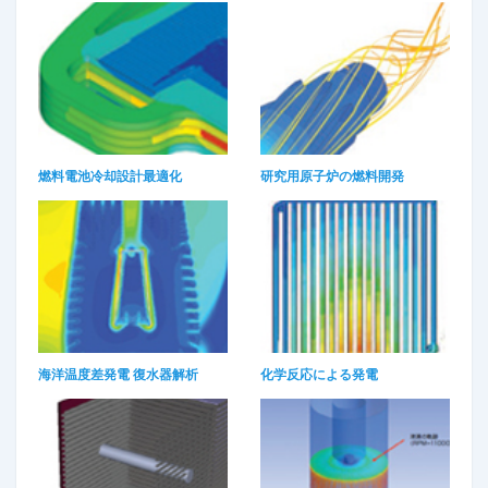
燃料電池冷却設計最適化​
研究用原子炉の燃料開発​
海洋温度差発電 復水器解析​
化学反応による発電