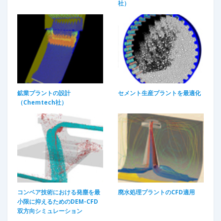
社）​
鉱業プラントの設計
セメント生産プラントを最適化
（Chemtech社）
コンベア技術における発塵を最
廃水処理プラントのCFD適用​
小限に抑えるためのDEM-CFD
双方向シミュレーション