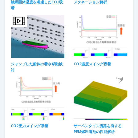
触媒固体温度を考慮したCO2吸
メタネーション解析
着
ジャンプした船体の着水挙動検
CO2温度スイング吸着
討
CO2圧力スイング吸着
サーペンタイン流路を有する
PEM燃料電池の性能解析