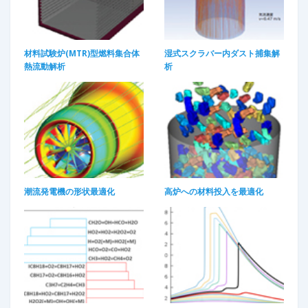
材料試験炉(MTR)型燃料集合体
湿式スクラバー内ダスト捕集解
熱流動解析​
析​
潮流発電機の形状最適化​
高炉への材料投入を最適化