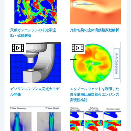
天然ガスエンジンの非定常流
片持ち梁の流体渦励起振動解析
動・燃焼解析​
ガソリンエンジン火花点火モデ
エタノールウェットを利用した
ル開発​
温度成層圧縮自着火エンジンの
実現性検討​