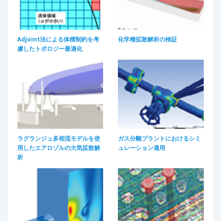
Adjoint法による体積制約を考
化学種拡散解析の検証​
慮したトポロジー最適化
ラグランジュ多相流モデルを使
ガス分離プラントにおけるシミ
用したエアロゾルの大気拡散解
ュレーション適用
析