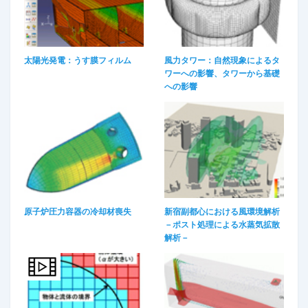
太陽光発電：うす膜フィルム
風力タワー：自然現象によるタ
ワーへの影響、タワーから基礎
への影響​
原子炉圧力容器の冷却材喪失​
新宿副都心における風環境解析
－ポスト処理による水蒸気拡散
解析－​