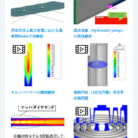
浮体式洋上風力発電における風
跳水現象（Hydraulic Jump）
車間Wake干渉解析
の再現解析
キルンバーナーの燃焼解析
無限円柱（2次元円盤）非定常
伝熱問題