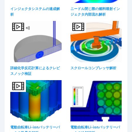
インジェクタシステムの連成解
ニードル閉じ際の燃料噴射イン
析
ジェクタ内部流れ解析
詳細化学反応計算によるクレビ
スクロールコンプレッサ解析
スノック検証
電動自転車Li-ionバッテリーパ
電動自転車Li-ionバッテリーパ