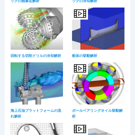
ックの熱暴走解析​
ックの冷却解析​
回転する切削ドリルの冷却解析
船体の挙動解析​
海上石油プラットフォームの流
ボールベアリングオイル挙動解
れ解析​
析