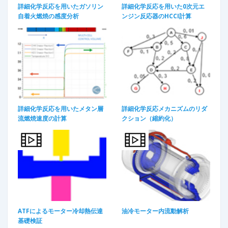
詳細化学反応を用いたガソリン
詳細化学反応を用いた0次元エ
自着火燃焼の感度分析​
ンジン反応器のHCCI計算​
詳細化学反応を用いたメタン層
詳細化学反応メカニズムのリダ
流燃焼速度の計算​
クション（縮約化）​
ATFによるモーター冷却熱伝達
油冷モーター内流動解析
基礎検証