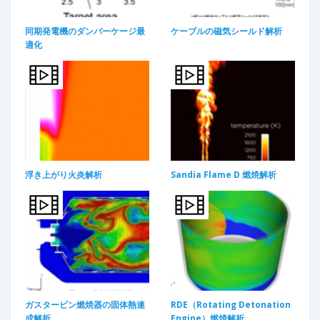
同期発電機のダンパーケージ最
ケーブルの磁気シールド解析​
適化
浮き上がり火炎解析
Sandia Flame D 燃焼解析
ガスタービン燃焼器の固体熱連
RDE（Rotating Detonation
成解析
Engine）燃焼解析