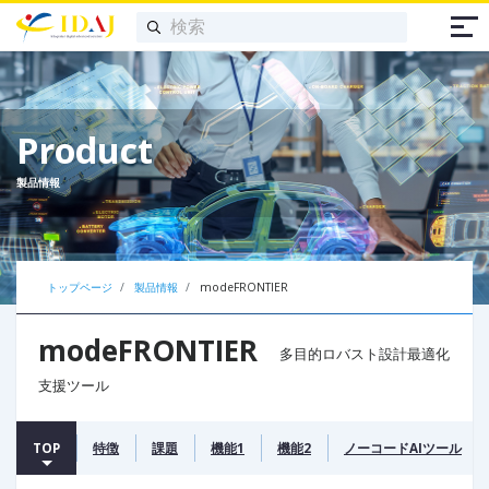
Product
製品情報
トップページ
製品情報
modeFRONTIER
modeFRONTIER
多目的ロバスト設計最適化
支援ツール
TOP
特徴
課題
機能1
機能2
ノーコードAIツール