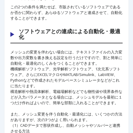
この2つの条件を満たせば、市販されているソフトウェアである
か否かに関わらず、あらゆるソフトウェアと連成させて、自動化
することができます。
ソフトウェアとの連成による自動化・最適
化
メッシュの変更を伴わない場合には、テキストファイルの入力変
数や出力変数を書き換える設定を行うだけですので、割と簡単に
自動化・最適化のしくみをつくることができます。
機構解析ソフトウェア、光学解析ソフトウェア、1次元系ソフト
ウェア、さらにEXCELマクロやMATLAB/Simulink、LabVIEW、
Pythonなどで作成されたモデルベースシミュレータなどがこれ
に当たります。
構造解析や熱流体解析、電磁場解析などでも物性値や境界条件な
どが入力パラメータとなる場合には、メッシュモデルを最初に１
つだけ作ればよいので、簡単な部類に入れることができます。
また、メッシュ変更を伴う自動化・最適化には、いくつかの方法
がありますが、次の3つがよく用いられます。
（1）CADデータで形状作成し、自動メッシャやソルバーと連携
させる方法