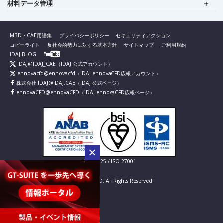
材料データ管理
MBD・CAE用語集
プライバシーポリシー
セキュリティアクション
コピーライト
反社会的勢力に対する基本方針
サイトマップ
ご利用規約
IDAJ-BLOG
IDAJ@IDAJ_CAE
（IDAJ 公式アカウント）
ennovacfd@ennovacfd
（IDAJ ennovaCFD広報アカウント）
株式会社 IDAJ@IDAJ.CAE
（IDAJ 公式ページ）
ennovaCFD@ennovaCFD
（IDAJ ennovaCFD広報ページ）
IS 826725 / ISO 27001
© IDAJ Co., LTD. All Rights Reserved.