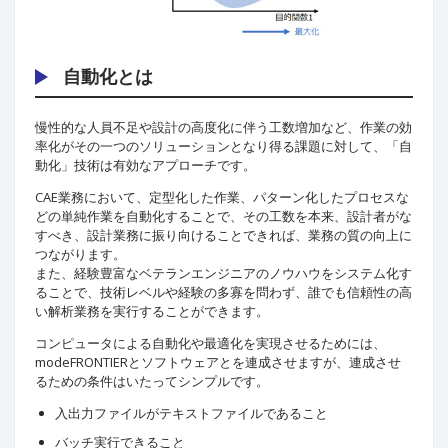
自動化とは
慢性的な人員不足や設計の高度化に伴う工数増加など、作業の効
率化がその一つのソリューションとなり得る課題に対して、「自
動化」技術は有効なアプローチです。
CAE業務において、定型化した作業、パターン化したプロセスな
どの単純作業を自動化することで、その工数を本来、設計者がな
すべき、設計業務に振り向けることできれば、業務の質の向上に
つながります。
また、経験豊富なベテランエンジニアのノウハウをシステム化す
ることで、技術レベルや経験の多寡を問わず、誰でも信頼性の高
い解析業務を実行することができます。
コンピュータによる自動化や最適化を実現させるためには、
modeFRONTIERとソフトウェアとを連成させますが、連成させ
るための条件はいたってシンプルです。
入出力ファイルがテキストファイルであること
バッチ実行できること