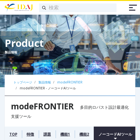
Product
製品情報
トップページ
製品情報
modeFRONTIER
modeFRONTIER - ノーコードAIツール
modeFRONTIER
多目的ロバスト設計最適化
支援ツール
TOP
特徴
課題
機能1
機能2
ノーコードAIツール