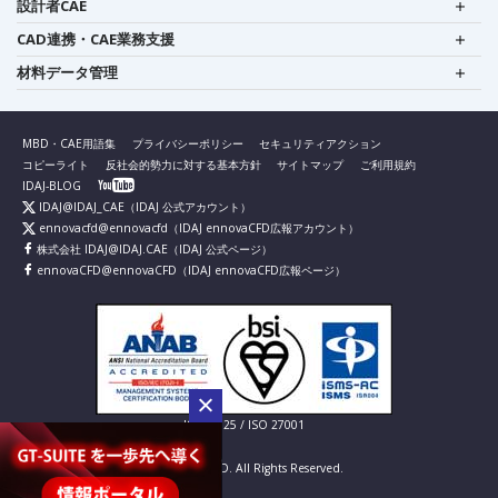
設計者CAE
CAD連携・CAE業務支援
材料データ管理
MBD・CAE用語集
プライバシーポリシー
セキュリティアクション
コピーライト
反社会的勢力に対する基本方針
サイトマップ
ご利用規約
IDAJ-BLOG
IDAJ@IDAJ_CAE
（IDAJ 公式アカウント）
ennovacfd@ennovacfd
（IDAJ ennovaCFD広報アカウント）
株式会社 IDAJ@IDAJ.CAE
（IDAJ 公式ページ）
ennovaCFD@ennovaCFD
（IDAJ ennovaCFD広報ページ）
IS 826725 / ISO 27001
© IDAJ Co., LTD. All Rights Reserved.