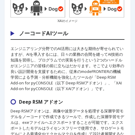
XAIのイメージ
ノーコードAIツール
エンジニアリング分野でのAI活用には大きな期待が寄せられてい
ますが、AIを導入するには、日々の業務の合間を縫ってAI技術の
知識を習得し、プログラムでの実装を行うという2つのハードル
がエンジニアの皆様の前に立ちはだかります。そこでより効率の
良い設計開発を支援するために、従来のmodeFRONTIERの機械
学習による予測・分析機能を強化したツールが「Deep RSM
Add-on for pyCONSOLE（以下 Deep RSMアドオン）」、「XAI
Add-on for pyCONSOLE（以下 XAIアドオン）」です。
Deep RSM アドオン
Deep RSMアドオンは、画像や波形データを処理する深層学習モ
デルをノーコードで作成できるツールで、作成した深層学習モデ
ルは、exeファイルへエクスポートすることが可能です。エクス
ポートしたモデルはライセンスフリーで使用でき、サロゲートモ
デルによる最適化やエクセルマクロを作成して設計者展開するな