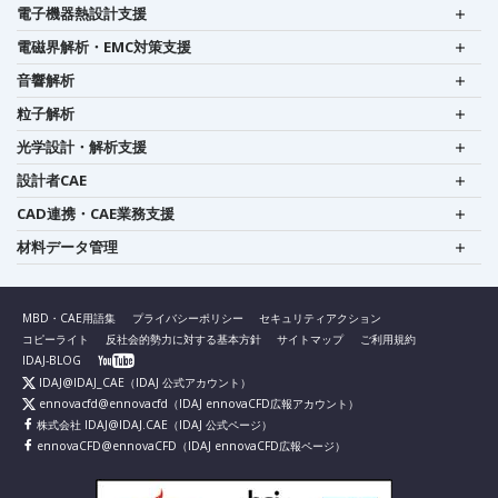
電子機器熱設計支援
電磁界解析・EMC対策支援
音響解析
粒子解析
光学設計・解析支援
設計者CAE
CAD連携・CAE業務支援
材料データ管理
MBD・CAE用語集
プライバシーポリシー
セキュリティアクション
コピーライト
反社会的勢力に対する基本方針
サイトマップ
ご利用規約
IDAJ-BLOG
IDAJ@IDAJ_CAE
（IDAJ 公式アカウント）
ennovacfd@ennovacfd
（IDAJ ennovaCFD広報アカウント）
株式会社 IDAJ@IDAJ.CAE
（IDAJ 公式ページ）
ennovaCFD@ennovaCFD
（IDAJ ennovaCFD広報ページ）