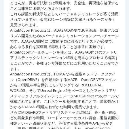
ませんが、実走行試験では環境条件、安全性、再現性を確保する
ことは非常に困難だと考えられます。
これら課題の解決手法としてバーチャルシミュレータが広く活用
されていますが、仮想3Dシーン構築に苦慮されるケースが多く
見受けられます。
AnteMotion Productsは、ADAS/ADの要である認識、制御アルゴ
リズム開発のためのバーチャルシミュレーションツールチェーン
です。ADAS/AD開発には数億キロに渡る走行テストが必要で、
あらゆる条件を実環境で再現することは非常に困難です。
AnteMotionツールチェーンを使えば、ADAS/AD向けのフォトリ
アリスティックシミュレーション環境を簡単なプロセスで構築す
ることができ、各種センサ評価などにご利用いただくことができ
ます。
AnteMotion Productsは、HDMAPから道路ネットワークファイ
ル（OpenDRIVE）を自動抽出するMAZE、OpenDRIVEファイル
から3D環境を半自動的にモデリングするPROCEDURAL
WORLDS、そしてUnreal Engine 5をベースとしたフォトリアリ
スティックリアルタイムシミュレータMIDGARDの3つのツールで
構成されています。これらツールを利用することで、通常数か月
かかるADAS/AD環境をわずかな時間で構築できます。
さらにMIDGARDフォトリアリスティック環境は、昼・夜・雨な
どの気象条件や時間、ロードマーカーのカスレ具合、道路表面の
種別といった路面状況など、評価する環境条件をAPIから変更
し、容易に再現することができます。また、ADAS SENSOR