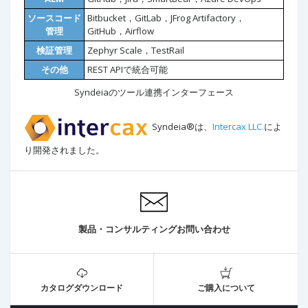
ソースコード
Bitbucket，GitLab，JFrog Artifactory，
管理
GitHub，Airflow
検証管理
Zephyr Scale，TestRail
その他
REST APIで統合可能
Syndeiaのツール連携インターフェース
Syndeia®は、
Intercax LLC.
によ
り開発されました。
製品・コンサルティングお問い合わせ
カタログダウンロード
ご購入について