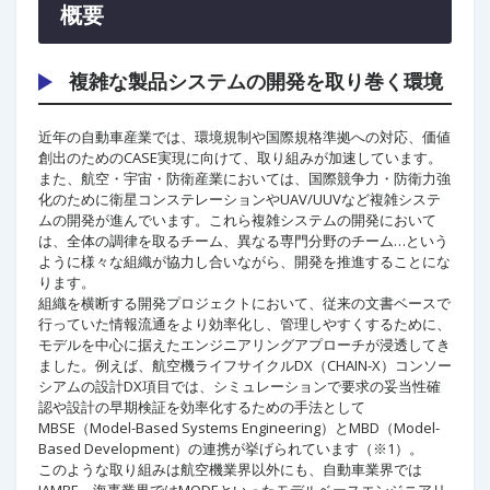
概要
複雑な製品システムの開発を取り巻く環境
近年の自動車産業では、環境規制や国際規格準拠への対応、価値
創出のためのCASE実現に向けて、取り組みが加速しています。
また、航空・宇宙・防衛産業においては、国際競争力・防衛力強
化のために衛星コンステレーションやUAV/UUVなど複雑システ
ムの開発が進んでいます。これら複雑システムの開発において
は、全体の調律を取るチーム、異なる専門分野のチーム…という
ように様々な組織が協力し合いながら、開発を推進することにな
ります。
組織を横断する開発プロジェクトにおいて、従来の文書ベースで
行っていた情報流通をより効率化し、管理しやすくするために、
モデルを中心に据えたエンジニアリングアプローチが浸透してき
ました。例えば、航空機ライフサイクルDX（CHAIN-X）コンソー
シアムの設計DX項目では、シミュレーションで要求の妥当性確
認や設計の早期検証を効率化するための手法として
MBSE（Model-Based Systems Engineering）とMBD（Model-
Based Development）の連携が挙げられています（※1）。
このような取り組みは航空機業界以外にも、自動車業界では