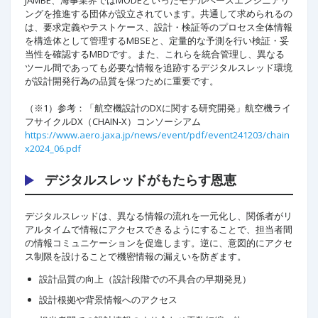
JAMBE、海事業界ではMODEといったモデルベースエンジニアリ
ングを推進する団体が設立されています。共通して求められるの
は、要求定義やテストケース、設計・検証等のプロセス全体情報
を構造体として管理するMBSEと、定量的な予測を行い検証・妥
当性を確認するMBDです。また、これらを統合管理し、異なる
ツール間であっても必要な情報を追跡するデジタルスレッド環境
が設計開発行為の品質を保つために重要です。
（※1）参考：「航空機設計のDXに関する研究開発」航空機ライ
フサイクルDX（CHAIN-X）コンソーシアム
https://www.aero.jaxa.jp/news/event/pdf/event241203/chain
x2024_06.pdf
デジタルスレッドがもたらす恩恵
デジタルスレッドは、異なる情報の流れを一元化し、関係者がリ
アルタイムで情報にアクセスできるようにすることで、担当者間
の情報コミュニケーションを促進します。逆に、意図的にアクセ
ス制限を設けることで機密情報の漏えいを防ぎます。
設計品質の向上（設計段階での不具合の早期発見）
設計根拠や背景情報へのアクセス