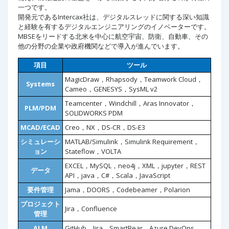
一つです。
開発元であるIntercax社は、デジタルスレッドに関する深い知識
と経験を有するデジタルエンジニアリングのイノベーターです。
MBSEをリードする北米を中心に航空宇宙、防衛、自動車、その
他の分野の企業や政府機関などで導入が進んでいます。
項目
ツール
MagicDraw，Rhapsody，Teamwork Cloud，
Systems
Cameo，GENESYS，SysML v2
Teamcenter，Windchill，Aras Innovator，
PLM/PDM
SOLIDWORKS PDM
MCAD/ECAD
Creo，NX，DS-CR，DS-E3
シミュレーシ
MATLAB/Simulink，Simulink Requirement，
ョン
Stateflow，VOLTA
EXCEL，MySQL，neo4j，XML，jupyter，REST
データ
API，java，C#，Scala，JavaScript
要件管理
Jama，DOORS，Codebeamer，Polarion
プロジェクト
Jira，Confluence
管理
ALM
GitHub，Jira，SmartBear，Azure DevOps