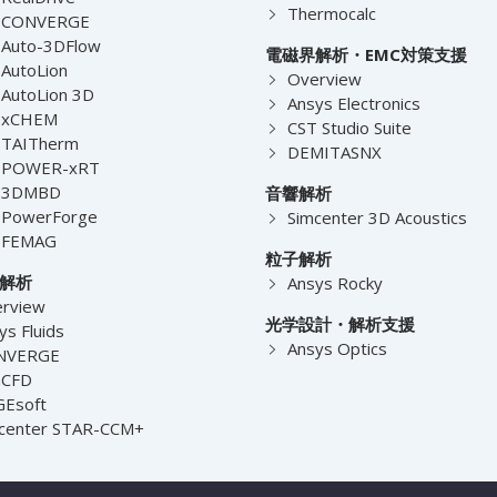
Thermocalc
-CONVERGE
Auto-3DFlow
電磁界解析・EMC対策支援
AutoLion
Overview
AutoLion 3D
Ansys Electronics
-xCHEM
CST Studio Suite
-TAITherm
DEMITASNX
-POWER-xRT
-3DMBD
音響解析
-PowerForge
Simcenter 3D Acoustics
-FEMAG
粒子解析
解析
Ansys Rocky
rview
光学設計・解析支援
ys Fluids
Ansys Optics
NVERGE
nCFD
Esoft
center STAR-CCM+