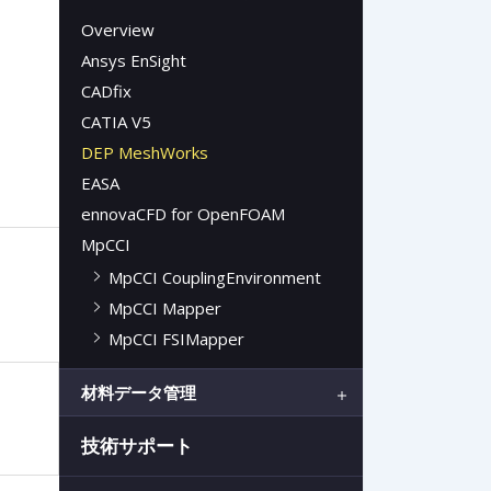
Overview
Ansys EnSight
CADfix
CATIA V5
DEP MeshWorks
EASA
ennovaCFD for OpenFOAM
MpCCI
MpCCI CouplingEnvironment
MpCCI Mapper
MpCCI FSIMapper
材料データ管理
技術サポート