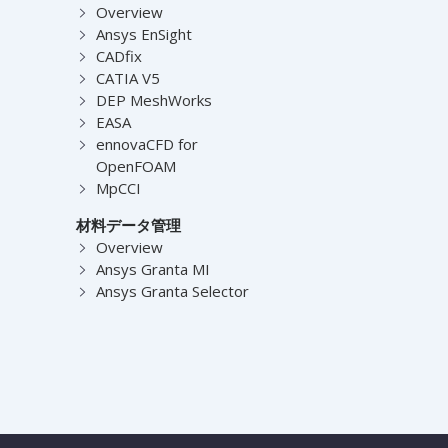
Overview
Ansys EnSight
CADfix
CATIA V5
DEP MeshWorks
EASA
ennovaCFD for
OpenFOAM
MpCCI
材料データ管理
Overview
Ansys Granta MI
Ansys Granta Selector