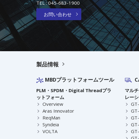
TEL :
045-683-1900
お問い合わせ
製品情報
MBDプラットフォームツール
C
PLM・SPDM・Digital Threadプラ
マルチ
ットフォーム
レーシ
Overview
GT
Aras Innovator
GT-
ReqMan
GT-
Syndeia
GT
VOLTA
GT-
GT-