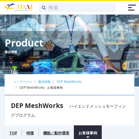
Product
製品情報
トップページ
製品情報
DEP MeshWorks
DEP MeshWorks - お客様事例
DEP MeshWorks
ハイエンドメッシュモーフィン
グプログラム
TOP
特徴
機能／動作環境
お客様事例