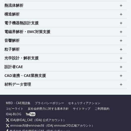
熱流体解析
構造解析
電子機器熱設計支援
電磁界解析・EMC対策支援
音響解析
粒子解析
光学設計・解析支援
設計者CAE
CAD連携・CAE業務支援
材料データ管理
MBD・CAE用語集
プライバシーポリシー
セキュリティアクション
コピーライト
反社会的勢力に対する基本方針
サイトマップ
ご利用規約
IDAJ-BLOG
IDAJ@IDAJ_CAE
（IDAJ 公式アカウント）
ennovacfd@ennovacfd
（IDAJ ennovaCFD広報アカウント）
株式会社 IDAJ@IDAJ.CAE
（IDAJ 公式ページ）