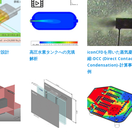
音設計
高圧水素タンクへの充填
iconCFDを用いた蒸気
解析
縮-DCC (Direct Conta
Condensation)-計算事
例