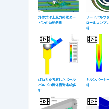
浮体式洋上風力発電ター
リードバルブ
ビンの挙動解析
ロールコンプ
析
ばね力を考慮したボール
キルンバーナ
バルブの流体構造連成解
析
析​