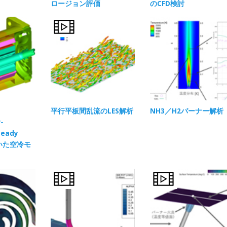
ロージョン評価
のCFD検討
平行平板間乱流のLES解析
NH3／H2バーナー解析
-
teady
用いた空冷モ