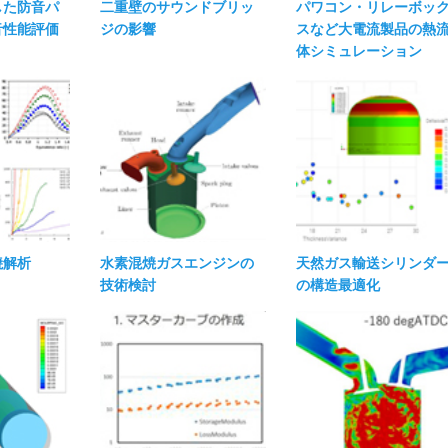
した防音パ
二重壁のサウンドブリッ
パワコン・リレーボッ
音性能評価
ジの影響
スなど大電流製品の熱
体シミュレーション
焼解析
水素混焼ガスエンジンの
天然ガス輸送シリンダ
技術検討
の構造最適化