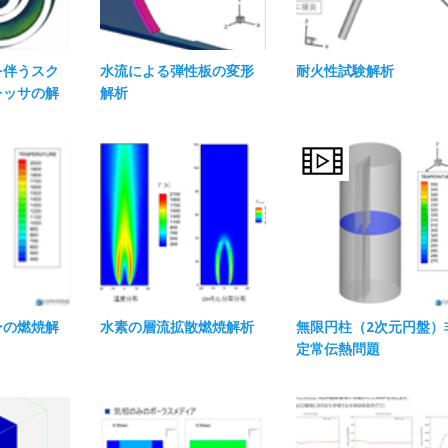
を伴うスク
水流による弾性板の変形
耐火性試験解析
レッサの解
解析
ーの燃焼解
水素の層流拡散燃焼解析
無限円柱（2次元円盤）
定常伝熱問題