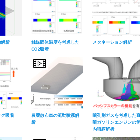
動解析
触媒固体温度を考慮した
メタネーション解析
CO2吸着
ング吸着
農薬散布車の流動噴霧解
噴孔別ガスを考慮した
析
噴ガソリンエンジンの
内噴霧解析