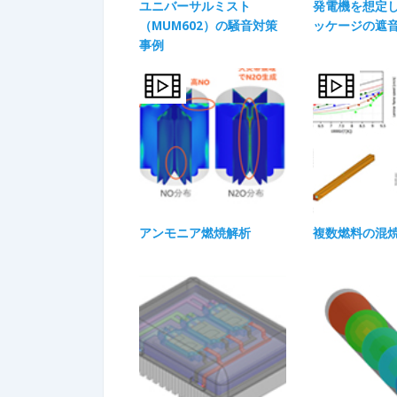
ユニバーサルミスト
発電機を想定
（MUM602）の騒音対策
ッケージの遮
事例
アンモニア燃焼解析
複数燃料の混