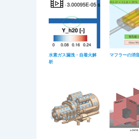
水素ガス漏洩・自着火解
マフラーの消
析