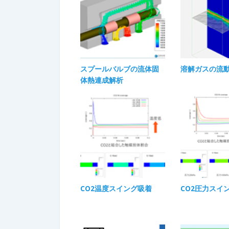
スプールバルブの流体固
溶解ガスの流
体熱連成解析
CO2温度スイング吸着
CO2圧力スイ