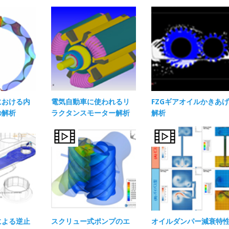
における内
電気自動車に使われるリ
FZGギアオイルかきあげ
の解析
ラクタンスモーター解析
解析
による逆止
スクリュー式ポンプのエ
オイルダンパー減衰特