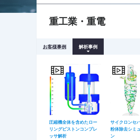
重工業・重電
お客様事例
解析事例
圧縮機全体を含めたロー
サイクロンセ
リングピストンコンプレ
粉体除去シミ
ッサ解析
ン