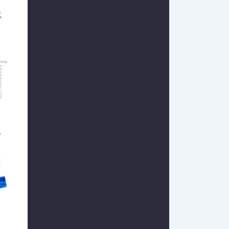
ク
流
ー