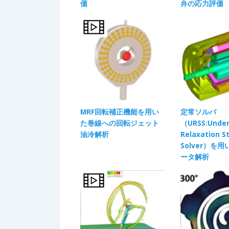
価
弁の応力評価
MRF回転補正機能を用い
定常ソルバ
た巻線への回転ジェット
（URSS:Under
油冷解析
Relaxation S
Solver）を
ータ解析