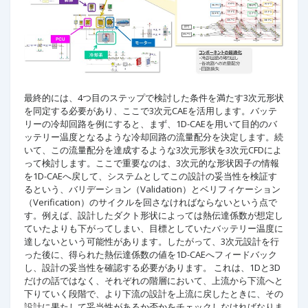
最終的には、4つ目のステップで検討した条件を満たす3次元形状
を同定する必要があり、ここで3次元CAEを活用します。バッテ
リーの冷却回路を例にすると、まず、1D-CAEを用いて目的のバ
ッテリー温度となるような冷却回路の流量配分を決定します。続
いて、この流量配分を達成するような3次元形状を3次元CFDによ
って検討します。ここで重要なのは、3次元的な形状因子の情報
を1D-CAEへ戻して、システムとしてこの設計の妥当性を検証す
るという、バリデーション（Validation）とベリフィケーション
（Verification）のサイクルを回さなければならないという点で
す。例えば、設計したダクト形状によっては熱伝達係数が想定し
ていたよりも下がってしまい、目標としていたバッテリー温度に
達しないという可能性があります。したがって、3次元設計を行
った後に、得られた熱伝達係数の値を1D-CAEへフィードバック
し、設計の妥当性を確認する必要があります。 これは、1Dと3D
だけの話ではなく、それぞれの階層において、上流から下流へと
下りていく段階で、より下流の設計を上流に戻したときに、その
設計に果たして妥当性があるか否かをチェックしなければなりま