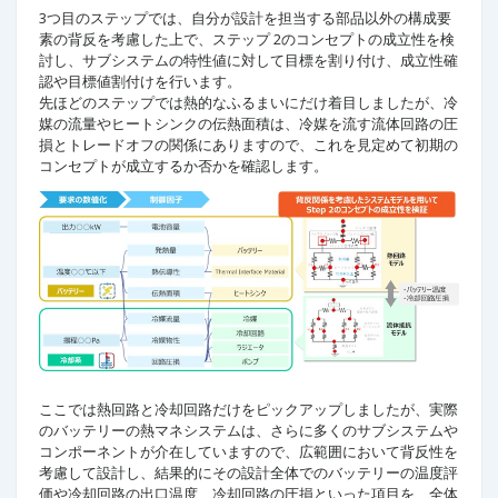
3つ目のステップでは、自分が設計を担当する部品以外の構成要
素の背反を考慮した上で、ステップ 2のコンセプトの成立性を検
討し、サブシステムの特性値に対して目標を割り付け、成立性確
認や目標値割付けを行います。
先ほどのステップでは熱的なふるまいにだけ着目しましたが、冷
媒の流量やヒートシンクの伝熱面積は、冷媒を流す流体回路の圧
損とトレードオフの関係にありますので、これを見定めて初期の
コンセプトが成立するか否かを確認します。
ここでは熱回路と冷却回路だけをピックアップしましたが、実際
のバッテリーの熱マネシステムは、さらに多くのサブシステムや
コンポーネントが介在していますので、広範囲において背反性を
考慮して設計し、結果的にその設計全体でのバッテリーの温度評
価や冷却回路の出口温度、冷却回路の圧損といった項目を、全体