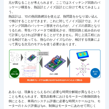
元が異なることが考えられます。ここではスイッチング回路のパ
ッケージ構造を、熱設計とノイズ設計とに分けて考えてみましょ
う。
熱設計は、1Dの熱回路網法を使えば、熱問題をかなり追い込ん
で検討することができます。これに対してノイズ設計では、スイ
ッチング回路のパッケージ形状そのものが、ノイズの原因となり
うるため、寄生パラメータで縮退化させ、理想回路と組み合わせ
て計算しなければ評価することができません。同じ上流工程にお
ける検討であっても、熱なのかノイズなのか、検討する現象によ
って異なる次元のモデルを使う必要があります。
あるいは、現象をとらえるのに必要な時間分解能が異なるという
ことも考えられます。電気自動車におけるモーターの制御回路を
例にとると、車両のシステム評価に必要な時間スケールは1s、モ
ーターのトルク評価は1μs、制御はモーターにあわせて同じく