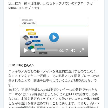
流工程の「動く仕様書」となるトップダウンのアプローチが
MBDのコンセプトです。
P
l
S
C
00:17
a
e
u
P
T
T
y
e
r
l
o
o
k
a
r
g
g
y
g
g
e
3. MBDのねらい
l
l
n
e
e
t
エレキやメカなどの各ドメインを独立的に設計するのではなく、
M
F
t
各ドメインをまたいで評価し、その結果として開発プロセスが改
u
u
i
t
l
善されることで、開発を効率化していくことがMBDのねらいで
m
e
l
e
す。
s
c
先ほど、“性能が未達になれば制御という一つの分野でそれをカ
r
バーする”という例をあげましたが、これはMBDの反例で、必要
e
e
なのは、本質を見定めて各ドメインを跨いでシステム全体を俯瞰
n
しながら設計を突き詰めて行くことにあります。つまり、高いレ
ベルでの協調設計を実現するための、あくまでも一つの手段であ