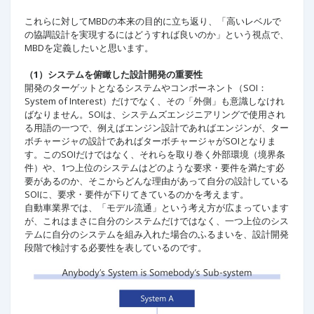
これらに対してMBDの本来の目的に立ち返り、「高いレベルで
の協調設計を実現するにはどうすれば良いのか」という視点で、
MBDを定義したいと思います。
（1）システムを俯瞰した設計開発の重要性
開発のターゲットとなるシステムやコンポーネント（SOI：
System of Interest）だけでなく、その「外側」も意識しなけれ
ばなりません。SOIは、システムズエンジニアリングで使用され
る用語の一つで、例えばエンジン設計であればエンジンが、ター
ボチャージャの設計であればターボチャージャがSOIとなりま
す。このSOIだけではなく、それらを取り巻く外部環境（境界条
件）や、1つ上位のシステムはどのような要求・要件を満たす必
要があるのか、そこからどんな理由があって自分の設計している
SOIに、要求・要件が下りてきているのかを考えます。
自動車業界では、「モデル流通」という考え方が広まっています
が、これはまさに自分のシステムだけではなく、一つ上位のシス
テムに自分のシステムを組み入れた場合のふるまいを、設計開発
段階で検討する必要性を表しているのです。