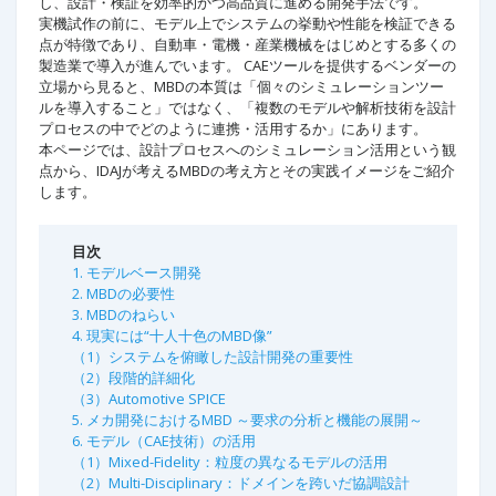
し、設計・検証を効率的かつ高品質に進める開発手法です。
実機試作の前に、モデル上でシステムの挙動や性能を検証できる
点が特徴であり、自動車・電機・産業機械をはじめとする多くの
製造業で導入が進んでいます。 CAEツールを提供するベンダーの
立場から見ると、MBDの本質は「個々のシミュレーションツー
ルを導入すること」ではなく、「複数のモデルや解析技術を設計
プロセスの中でどのように連携・活用するか」にあります。
本ページでは、設計プロセスへのシミュレーション活用という観
点から、IDAJが考えるMBDの考え方とその実践イメージをご紹介
します。
目次
1. モデルベース開発
2. MBDの必要性
3. MBDのねらい
4. 現実には“十人十色のMBD像”
（1）システムを俯瞰した設計開発の重要性
（2）段階的詳細化
（3）Automotive SPICE
5. メカ開発におけるMBD ～要求の分析と機能の展開～
6. モデル（CAE技術）の活用
（1）Mixed-Fidelity：粒度の異なるモデルの活用
（2）Multi-Disciplinary：ドメインを跨いだ協調設計