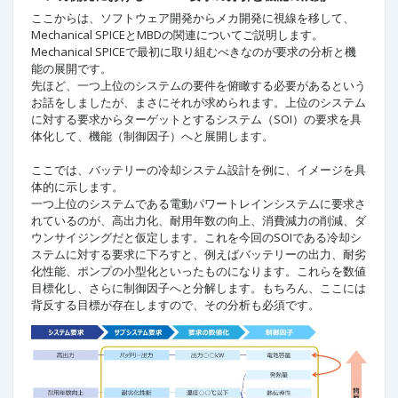
ここからは、ソフトウェア開発からメカ開発に視線を移して、
Mechanical SPICEとMBDの関連についてご説明します。
Mechanical SPICEで最初に取り組むべきなのが要求の分析と機
能の展開です。
先ほど、一つ上位のシステムの要件を俯瞰する必要があるという
お話をしましたが、まさにそれが求められます。上位のシステム
に対する要求からターゲットとするシステム（SOI）の要求を具
体化して、機能（制御因子）へと展開します。
ここでは、バッテリーの冷却システム設計を例に、イメージを具
体的に示します。
一つ上位のシステムである電動パワートレインシステムに要求さ
れているのが、高出力化、耐用年数の向上、消費減力の削減、ダ
ウンサイジングだと仮定します。これを今回のSOIである冷却シ
ステムに対する要求に下ろすと、例えばバッテリーの出力、耐劣
化性能、ポンプの小型化といったものになります。これらを数値
目標化し、さらに制御因子へと分解します。もちろん、ここには
背反する目標が存在しますので、その分析も必須です。