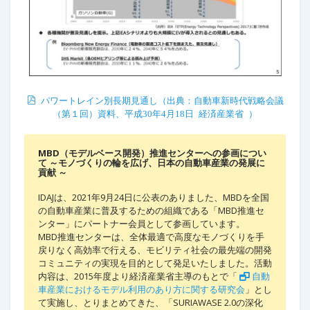
パワートレイン別長期見通し（出典：自動車新時代戦略会議
（第１回）資料、平成30年4月18日 経済産業省 ）
MBD（モデルベース開発）推進センターへの参画につい
て ～モノづくりの輪を広げ、日本の自動車産業の発展に
貢献 ～
IDAJは、2021年9月24日に公表のありました、MBDを全国
の自動車産業に普及するための組織である「MBD推進セ
ンター」にパートナー会員として参画しています。
MBD推進センターは、全体最適で高度なモノづくりを手
戻りなく高効率で行える、モビリティ社会の最先端の開発
コミュニティの実現を目的として発足いたしました。活動
内容は、2015年度より経済産業省主導のもとで「
自動
車産業におけるモデル利用のあり方に関する研究会
」とし
て実施し、とりまとめてきた、「SURIAWASE 2.0の深化