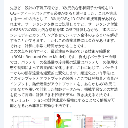
先ほど、設計の下流工程では、3次元的な形状因子の情報を1D-
CAEへフィードバックする必要があると述べました。これを実現
する一つの方法として、3次元CAEと1D-CAEの直接連携があげら
れます。サージタンクを例にご説明しますと、サージタンク付近
のEGRガスの3次元的な挙動を3D-CAEで計算しながら、1Dのエン
ジンモデルとカップリングさせてシステム全体のふるまいを解析
することができます。しかしこの直接連携には欠点があります。
それは、計算に非常に時間がかかることです。
この欠点を解消すべく、最近注目を集めている技術が縮退化
（ROM：Reduced Order Model）です。例えばバッテリー冷却
では、バッテリーの発熱量や冷却風の流量はバッテリーの使用状
態や制御によって過渡的に変化します。これに応じて、バッテリ
ーからの熱伝達量も過渡的に変化します。縮退化という手法は、
このインプットとアウトプットの関係（ここでは発熱量と流量が
インプット、熱伝達量がアウトプット）を、あらかじめ3次元モ
デルなどを用いて計算した教師データから、機械学習などの方法
を使って高速に計算できる代理モデルに置き換える方法です。
1Dシミュレーションの計算速度を犠牲にすることなく解析が可
能となるため非常に有効な手法です。