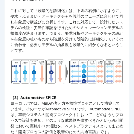
これに対して「段階的な詳細化」は、下図の右側に示すように、
要求・ふるまい・アーキテクチャを設計のフェーズに合わせて同
じ抽象度で横並びに分析します。これに対応して、設計したシス
テムの検証・妥当性確認を行うためのシミュレーションモデルの
抽象度が決まります。つまり、要求分析やアーキテクチャの設計
を抽象度の粗いものから階層を分けて段階的に詳細化していくの
に合わせ、必要なモデルの抽象度も段階的に細かくなるというこ
とです。
（3）Automotive SPICE
ヨーロッパでは、MBDの考え方を標準プロセスとして構築して
います。その一つがAutomotive SPICEです。 Automotive SPICE
は、車載システムの開発プロジェクトにおいて、どのようなプロ
セスで設計を進め、どのような成果物を残すべきかという設計開
発において実施すべき活動を、ベストプラクティスとしてまとめ
た「開発プロセスの評価と改善のための共通言語」です。