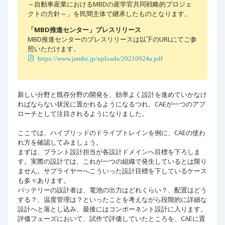
～自動車産業におけるMBDの産学官共同戦略的プロジェ
クトの方針～」を民間主体で継承したものとなります。
「MBD推進センター」プレスリリース
MBD推進センターのプレスリリースは以下のURLにてご参
照いただけます。
https://www.jambe.jp/uploads/20210924a.pdf
新しい分野と既存分野の開発を、効率よく設計を進めていかなけ
ればならない状況に置かれるようになるつれ、CAEが一つのアプ
ローチとして注目されるようになりました。
ここでは、ハイブリッドのドライブトレインを例に、CAEの使わ
れ方を確認してみましょう。
まずは、プラント設計担当が各設計ドメインへ目標を下ろしま
す。実際の設計では、これが一つの組織で発生しているとは限り
ません。サプライヤーへこういった設計目標を下しているケース
も多々あります。
バッテリーの設計者は、電池の出力はどれくらい？、配置はどう
する？、温度管理は？といったことを考えながら段階的に詳細な
設計へと落とし込み、最後にはコンポーネント設計に入ります。
評価フェーズにおいて、試作で評価していたところを、CAEに置