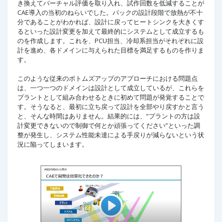
き換えてバーチャル評価を取り入れ、試作回数を低減することが
CAE導入の当初のねらいでした。パックの設計段階で放熱が不十
分であることがわかれば、設計に戻ってヒートシンクを大きくす
るといった設計変更を加えて最終的にシステムとして成立するも
のを作成します。これを、PCU担当、冷却系担当がそれぞれに設
計を進め、各ドメインに与えられた目標を満足するものを作りま
す。
このような従来のボトムズアップのアプローチにおける問題点
は、一つ一つのドメインは設計として成立しているが、これらを
プラントとして組み合わせるときに初めて問題が発覚することで
す。そうなると、最初に立ち戻って設計を全部やり戻すかと言う
と、そんな時間はありません。結果的には、“プラントの方は設
計変更できないので制御で何とか頑張ってください”といった調
整が発生し、システム性能未達による手戻りが減らないという状
況に陥ってしまいます。
P