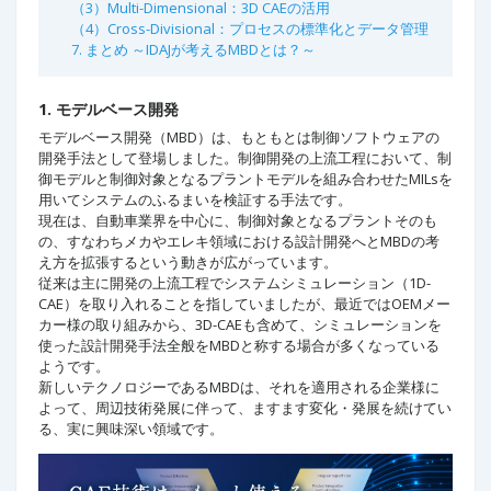
（3）Multi-Dimensional：3D CAEの活用
（4）Cross-Divisional：プロセスの標準化とデータ管理
7. まとめ ～IDAJが考えるMBDとは？～
1. モデルベース開発
モデルベース開発（MBD）は、もともとは制御ソフトウェアの
開発手法として登場しました。制御開発の上流工程において、制
御モデルと制御対象となるプラントモデルを組み合わせたMILsを
用いてシステムのふるまいを検証する手法です。
現在は、自動車業界を中心に、制御対象となるプラントそのも
の、すなわちメカやエレキ領域における設計開発へとMBDの考
え方を拡張するという動きが広がっています。
従来は主に開発の上流工程でシステムシミュレーション（1D-
CAE）を取り入れることを指していましたが、最近ではOEMメー
カー様の取り組みから、3D-CAEも含めて、シミュレーションを
使った設計開発手法全般をMBDと称する場合が多くなっている
ようです。
新しいテクノロジーであるMBDは、それを適用される企業様に
よって、周辺技術発展に伴って、ますます変化・発展を続けてい
る、実に興味深い領域です。