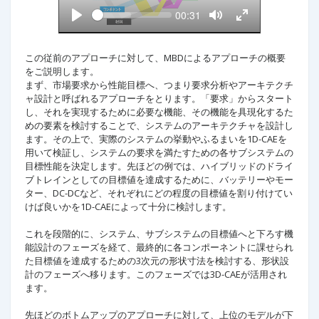
l
S
C
00:31
a
e
u
P
T
T
y
e
r
l
o
o
k
a
r
g
g
y
g
g
e
この従前のアプローチに対して、MBDによるアプローチの概要
l
l
n
をご説明します。
e
e
t
M
F
t
まず、市場要求から性能目標へ、つまり要求分析やアーキテクチ
u
u
i
ャ設計と呼ばれるアプローチをとります。「要求」からスタート
t
l
m
e
l
し、それを実現するために必要な機能、その機能を具現化するた
e
s
めの要素を検討することで、システムのアーキテクチャを設計し
c
r
ます。その上で、実際のシステムの挙動やふるまいを1D-CAEを
e
用いて検証し、システムの要求を満たすための各サブシステムの
e
n
目標性能を決定します。先ほどの例では、ハイブリッドのドライ
ブトレインとしての目標値を達成するために、バッテリーやモー
ター、DC-DCなど、それぞれにどの程度の目標値を割り付けてい
けば良いかを1D-CAEによって十分に検討します。
これを段階的に、システム、サブシステムの目標値へと下ろす機
能設計のフェーズを経て、最終的に各コンポーネントに課せられ
た目標値を達成するための3次元の形状寸法を検討する、形状設
計のフェーズへ移ります。このフェーズでは3D-CAEが活用され
ます。
先ほどのボトムアップのアプローチに対して、上位のモデルが下