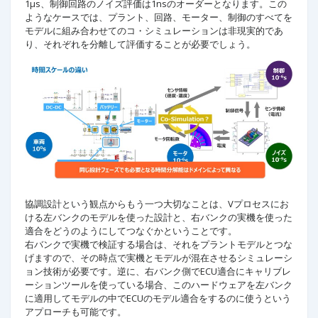
1μs、制御回路のノイズ評価は1nsのオーダーとなります。この
ようなケースでは、プラント、回路、モーター、制御のすべてを
モデルに組み合わせてのコ・シミュレーションは非現実的であ
り、それぞれを分離して評価することが必要でしょう。
協調設計という観点からもう一つ大切なことは、Vプロセスにお
ける左バンクのモデルを使った設計と、右バンクの実機を使った
適合をどうのようにしてつなぐかということです。
右バンクで実機で検証する場合は、それをプラントモデルとつな
げますので、その時点で実機とモデルが混在させるシミュレーシ
ョン技術が必要です。逆に、右バンク側でECU適合にキャリブレ
ーションツールを使っている場合、このハードウェアを左バンク
に適用してモデルの中でECUのモデル適合をするのに使うという
アプローチも可能です。