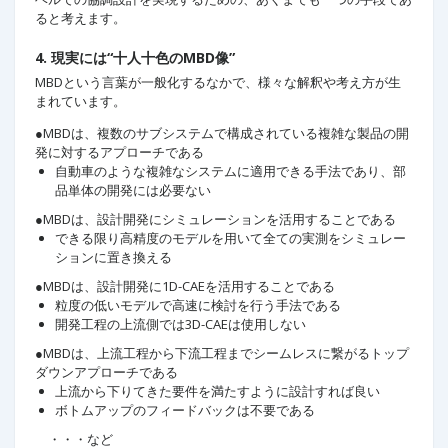
ると考えます。
4. 現実には“十人十色のMBD像”
MBDという言葉が一般化するなかで、様々な解釈や考え方が生
まれています。
●MBDは、複数のサブシステムで構成されている複雑な製品の開
発に対するアプローチである
自動車のような複雑なシステムに適用できる手法であり、部
品単体の開発には必要ない
●MBDは、設計開発にシミュレーションを活用することである
できる限り高精度のモデルを用いて全ての実測をシミュレー
ションに置き換える
●MBDは、設計開発に1D-CAEを活用することである
粒度の低いモデルで高速に検討を行う手法である
開発工程の上流側では3D-CAEは使用しない
●MBDは、上流工程から下流工程までシームレスに繋がるトップ
ダウンアプローチである
上流から下りてきた要件を満たすように設計すれば良い
ボトムアップのフィードバックは不要である
・・・など