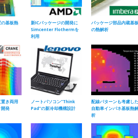
置の基板熱
新ICパッケージの開発に
パッケージ部品内蔵基
Simcenter Flothermを
の熱解析
利用
直置き両用
ノートパソコン”Think
配線パターンも考慮し
ク開発
Pad”の新冷却機構設計
自動車インパネ基板熱
析