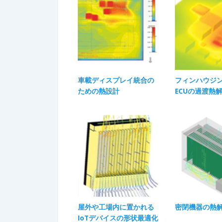
車載ディスプレイ統合の
フィンハウジ
ための熱設計​
ECUの過渡熱
屋外や工場内に置かれる
密閉機器の熱解
IoTデバイスの形状最適化​