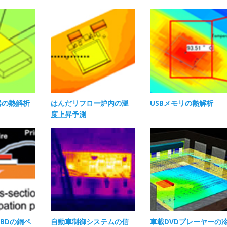
器の熱解析
はんだリフロー炉内の温
USBメモリの熱解析​
度上昇予測
 SBDの銅ペ
自動車制御システムの信
車載DVDプレーヤーの