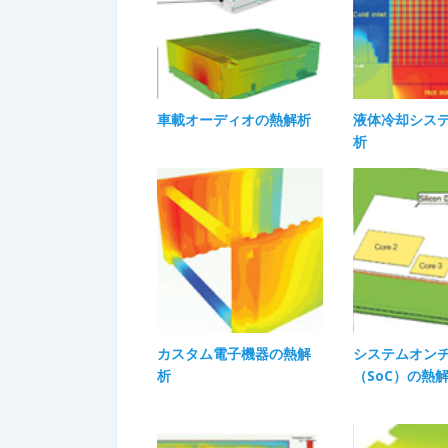
車載オーディオの熱解析
液体冷却シス
析
カスタム電子機器の熱解
システムオン
析
（SoC）の熱