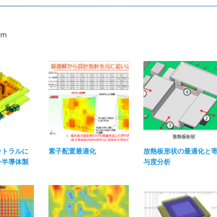
rm
ートラルに
素子配置最適化
放熱板形状の最適化と
ー半導体製
与度分析​