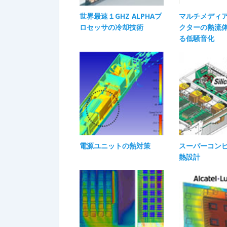
世界最速１GHZ ALPHAプ
マルチメディ
ロセッサの冷却技術
クターの熱流
る低騒音化
電源ユニットの熱対策
スーパーコン
熱設計