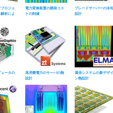
アプロジェ
電力変換装置の開発コス
ブレードサーバーの冷
体解析によ
トの削減
設計
ピュータの
高消費電力のサーバの熱
通信システムの新デザ
設計
ン熱設計