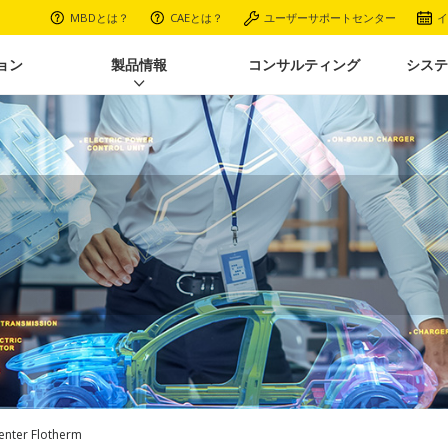
MBDとは？
CAEとは？
ユーザーサポートセンター
イ
ョン
製品情報
コンサルティング
システ
enter Flotherm