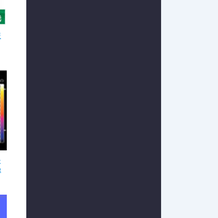
板
た
解