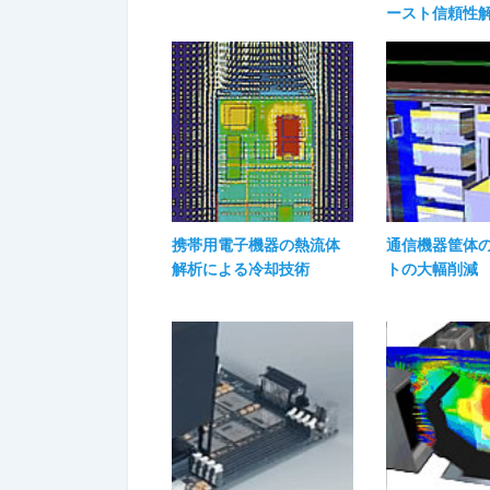
ースト信頼性
携帯用電子機器の熱流体
通信機器筐体
解析による冷却技術
トの大幅削減