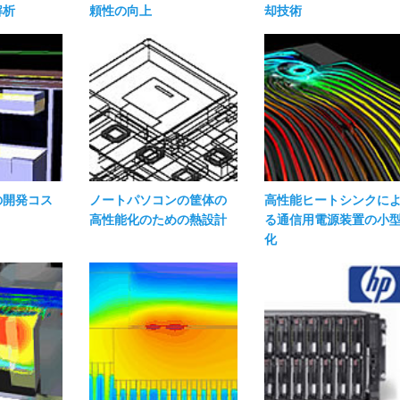
解析
頼性の向上
却技術
の開発コス
ノートパソコンの筐体の
高性能ヒートシンクに
高性能化のための熱設計
る通信用電源装置の小
化