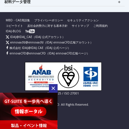
材料データ管理
MBD・CAE用語集
プライバシーポリシー
セキュリティアクション
コピーライト
反社会的勢力に対する基本方針
サイトマップ
ご利用規約
IDAJ-BLOG
IDAJ@IDAJ_CAE
（IDAJ 公式アカウント）
ennovacfd@ennovacfd
（IDAJ ennovaCFD広報アカウント）
株式会社 IDAJ@IDAJ.CAE
（IDAJ 公式ページ）
ennovaCFD@ennovaCFD
（IDAJ ennovaCFD広報ページ）
IS 826725 / ISO 27001
© IDAJ Co., LTD. All Rights Reserved.