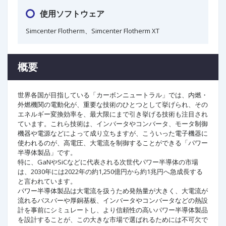
使用ソフトウェア
Simcenter Flotherm、Simcenter Flotherm XT
概要
世界各国が目指している「カーボンニュートラル」では、内燃・
外燃機関の電動化が、重要な技術のひとつとして挙げられ、その
エネルギー変換効率を、最大限にまで引き挙げる技術も注目され
ています。これら技術は、インバータやコンバータ、モータ制御
機器や電源などによって成り立ちますが、こういった電子機器に
使われるのが、高電圧、大電流を制御することができる「パワー
半導体製品」です。
特に、GaNやSiCなどに代表される次世代パワー半導体の市場
は、2030年には2022年の約1,250億円から約1兆円へ急成長する
と言われています。
パワー半導体製品は大電流を扱うため発熱量が大きく、大電流が
流れるバスバーや厚銅基板、インバータやコンバータなどの熱設
計を事前にシミュレートし、より信頼性の高いパワー半導体製品
を設計することが、この大きな市場で選ばれるためには不可欠で