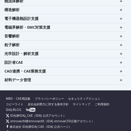
熱流体解析
構造解析
電子機器熱設計支援
電磁界解析・EMC対策支援
音響解析
粒子解析
光学設計・解析支援
設計者CAE
CAD連携・CAE業務支援
材料データ管理
MBD・CAE用語集
プライバシーポリシー
セキュリティアクション
コピーライト
反社会的勢力に対する基本方針
サイトマップ
ご利用規約
IDAJ-BLOG
IDAJ@IDAJ_CAE
（IDAJ 公式アカウント）
ennovacfd@ennovacfd
（IDAJ ennovaCFD広報アカウント）
株式会社 IDAJ@IDAJ.CAE
（IDAJ 公式ページ）