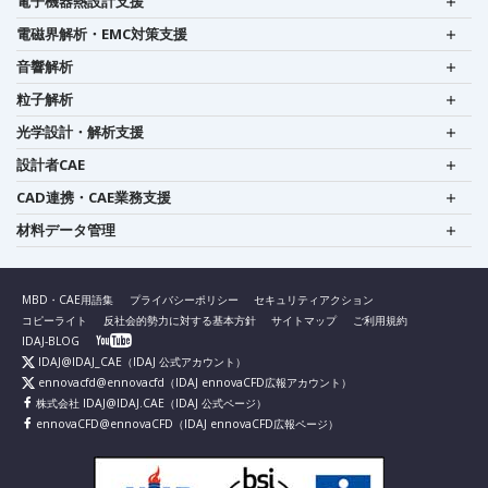
電子機器熱設計支援
電磁界解析・EMC対策支援
音響解析
粒子解析
光学設計・解析支援
設計者CAE
CAD連携・CAE業務支援
材料データ管理
MBD・CAE用語集
プライバシーポリシー
セキュリティアクション
コピーライト
反社会的勢力に対する基本方針
サイトマップ
ご利用規約
IDAJ-BLOG
IDAJ@IDAJ_CAE
（IDAJ 公式アカウント）
ennovacfd@ennovacfd
（IDAJ ennovaCFD広報アカウント）
株式会社 IDAJ@IDAJ.CAE
（IDAJ 公式ページ）
ennovaCFD@ennovaCFD
（IDAJ ennovaCFD広報ページ）